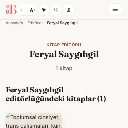
A
A
−
+
Menü
Anasayfa
Editörler
Feryal Saygılıgil
KITAP EDITÖRÜ
Feryal Saygılıgil
1 kitap
Feryal Saygılıgil
editörlüğündeki kitaplar (1)