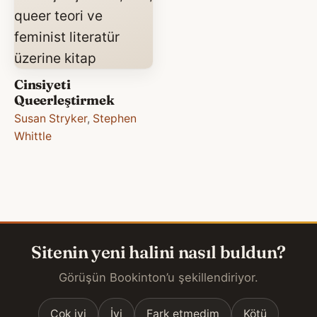
Cinsiyeti
Queerleştirmek
Susan Stryker
,
Stephen
Whittle
Sitenin yeni halini nasıl buldun?
Görüşün Bookinton’u şekillendiriyor.
Çok iyi
İyi
Fark etmedim
Kötü