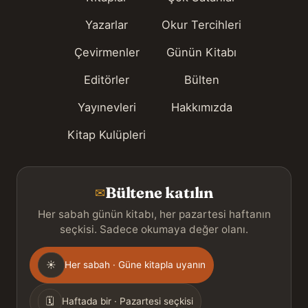
Yazarlar
Okur Tercihleri
Çevirmenler
Günün Kitabı
Editörler
Bülten
Yayınevleri
Hakkımızda
Kitap Kulüpleri
Bültene katılın
✉
Her sabah günün kitabı, her pazartesi haftanın
seçkisi. Sadece okumaya değer olanı.
Gönderim
☀
Her sabah · Güne kitapla uyanın
sıklığı
🗓
Haftada bir · Pazartesi seçkisi