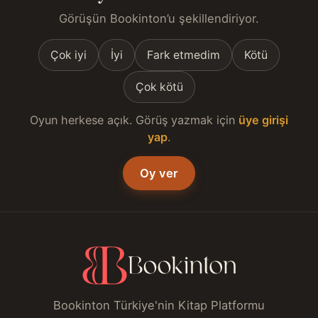
Görüşün Bookinton’u şekillendiriyor.
Çok iyi
İyi
Fark etmedim
Kötü
Çok kötü
Oyun herkese açık. Görüş yazmak için
üye girişi
yap
.
Oy ver
Bookinton Türkiye'nin Kitap Platformu