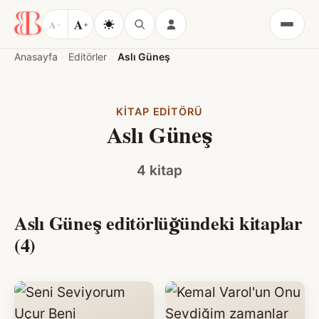
A
A
−
+
Menü
Anasayfa
Editörler
Aslı Güneş
KITAP EDITÖRÜ
Aslı Güneş
4 kitap
Aslı Güneş editörlüğündeki kitaplar
(4)