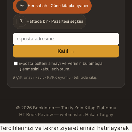
Gönderim
☀
Her sabah · Güne kitapla uyanın
sıklığı
🗓
Haftada bir · Pazartesi seçkisi
E-
posta
Katıl →
adresiniz
E-posta bülteni almayı ve verimin bu amaçla
işlenmesini kabul ediyorum.
🔒
Çift onaylı kayıt · KVKK uyumlu · tek tıkla çıkış
© 2026 Bookinton — Türkiye’nin Kitap Platformu
HT Book Review — webmaster: Hakan Turgay
Tercihlerinizi ve tekrar ziyaretlerinizi hatırlayarak