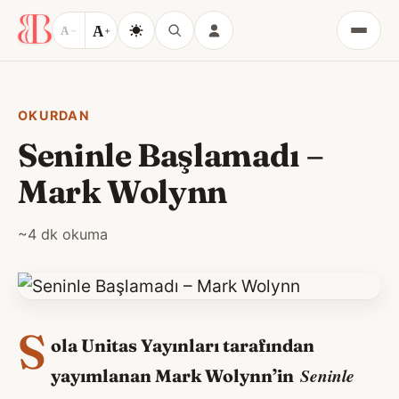
A
A
−
+
Menü
OKURDAN
Seninle Başlamadı –
Mark Wolynn
~4 dk okuma
S
ola Unitas Yayınları tarafından
Seninle
yayımlanan Mark Wolynn’in