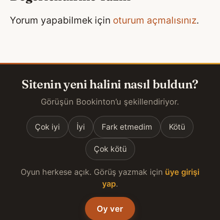
Yorum yapabilmek için
oturum açmalısınız
.
Sitenin yeni halini nasıl buldun?
Görüşün Bookinton’u şekillendiriyor.
Çok iyi
İyi
Fark etmedim
Kötü
Çok kötü
Oyun herkese açık. Görüş yazmak için
üye girişi
yap
.
Oy ver