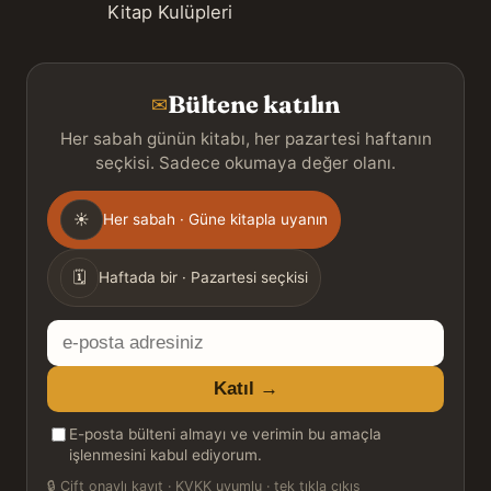
Kitap Kulüpleri
Bültene katılın
✉
Her sabah günün kitabı, her pazartesi haftanın
seçkisi. Sadece okumaya değer olanı.
Gönderim
☀
Her sabah · Güne kitapla uyanın
sıklığı
🗓
Haftada bir · Pazartesi seçkisi
E-
posta
Katıl →
adresiniz
E-posta bülteni almayı ve verimin bu amaçla
işlenmesini kabul ediyorum.
🔒
Çift onaylı kayıt · KVKK uyumlu · tek tıkla çıkış