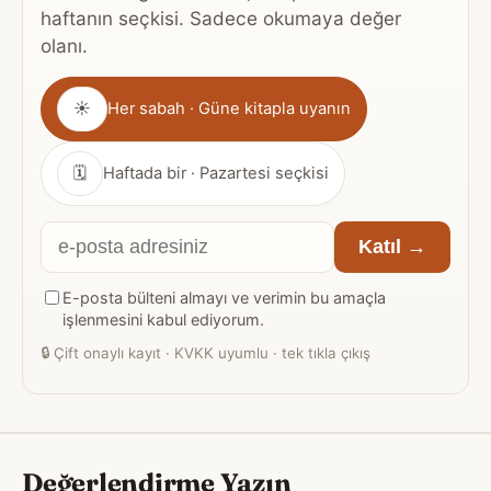
haftanın seçkisi. Sadece okumaya değer
olanı.
Gönderim
☀
Her sabah · Güne kitapla uyanın
sıklığı
🗓
Haftada bir · Pazartesi seçkisi
E-
Katıl →
posta
E-posta bülteni almayı ve verimin bu amaçla
adresiniz
işlenmesini kabul ediyorum.
🔒
Çift onaylı kayıt · KVKK uyumlu · tek tıkla çıkış
Değerlendirme Yazın