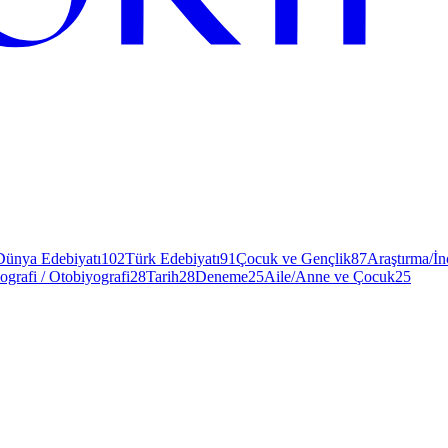
Dünya Edebiyatı
102
Türk Edebiyatı
91
Çocuk ve Gençlik
87
Araştırma/İ
ografi / Otobiyografi
28
Tarih
28
Deneme
25
Aile/Anne ve Çocuk
25