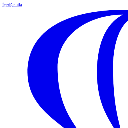
İçeriğe atla