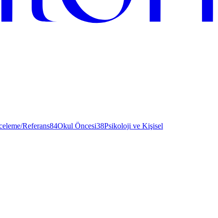
nceleme/Referans
84
Okul Öncesi
38
Psikoloji ve Kişisel