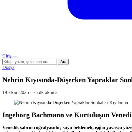
Giriş
Menü
Sitede
Ara
ara
Dosya
Nehrin Kıyısında-Düşerken Yapraklar Son
19 Ekim 2025
·
~5 dk okuma
Ingeborg Bachmann ve Kurtuluşun Venedi
Venedik sabrın coğrafyasıdır; suyu beklemek, ışığın yavaşça yüzey