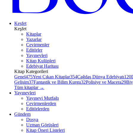
Keşfet
Keşfet
Kitaplar
Yazarlar
Çevirmenler
Editörler
Yayınevleri
Kitap Kulüpleri
Edebiyat Haritası
Kitap Kategorileri
Genel
475
Yeni Çıkan Kitaplar
354
Çağdaş Dünya Edebiyatı
120
Gelişim
37
Fantastik ve Bilim Kurgu
32
Polisiye ve Macera
29
Biy
Tüm kitaplar
→
Yayınevleri
Yayınevi Mutfağı
Çevirmenlerden
Editörlerden
Gündem
Dosya
Uzman Görüşleri
Kitap Öneri Listeleri