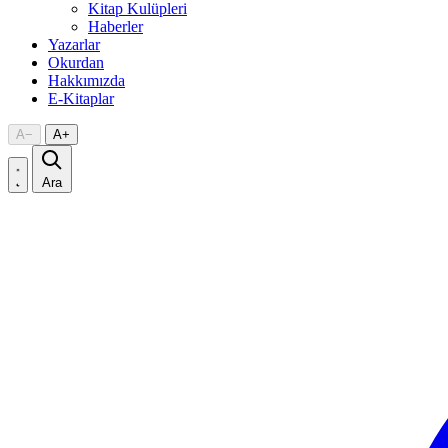
Kitap Kulüpleri
Haberler
Yazarlar
Okurdan
Hakkımızda
E-Kitaplar
A
−
A
+
Ara