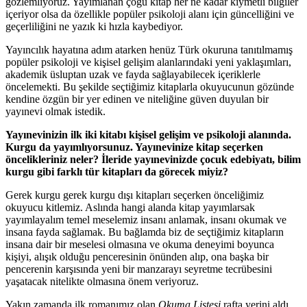
gözlemliyoruz. Yayımlanan çoğu kitap her ne kadar kıymetli bilgiler
içeriyor olsa da özellikle popüler psikoloji alanı için güncelliğini ve
geçerliliğini ne yazık ki hızla kaybediyor.
Yayıncılık hayatına adım atarken henüz Türk okuruna tanıtılmamış
popüler psikoloji ve kişisel gelişim alanlarındaki yeni yaklaşımları,
akademik üsluptan uzak ve fayda sağlayabilecek içeriklerle
öncelemekti. Bu şekilde seçtiğimiz kitaplarla okuyucunun gözünde
kendine özgün bir yer edinen ve niteliğine güven duyulan bir
yayınevi olmak istedik.
Yayınevinizin ilk iki kitabı kişisel gelişim ve psikoloji alanında.
Kurgu da yayımlıyorsunuz. Yayınevinize kitap seçerken
öncelikleriniz neler? İleride yayınevinizde çocuk edebiyatı, bilim
kurgu gibi farklı tür kitapları da görecek miyiz?
Gerek kurgu gerek kurgu dışı kitapları seçerken önceliğimiz
okuyucu kitlemiz. Aslında hangi alanda kitap yayımlarsak
yayımlayalım temel meselemiz insanı anlamak, insanı okumak ve
insana fayda sağlamak. Bu bağlamda biz de seçtiğimiz kitapların
insana dair bir meselesi olmasına ve okuma deneyimi boyunca
kişiyi, alışık olduğu penceresinin önünden alıp, ona başka bir
pencerenin karşısında yeni bir manzarayı seyretme tecrübesini
yaşatacak nitelikte olmasına önem veriyoruz.
Yakın zamanda ilk romanımız olan
Okuma Listesi
rafta yerini aldı.