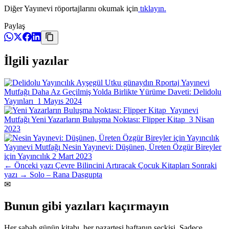
Diğer Yayınevi röportajlarını okumak için
tıklayın.
Paylaş
İlgili yazılar
Yayınevi
Mutfağı
Daha Az Geçilmiş Yolda Birlikte Yürüme Daveti: Delidolu
Yayınları
1 Mayıs 2024
Yayınevi
Mutfağı
Yeni Yazarların Buluşma Noktası: Flipper Kitap
3 Nisan
2023
Yayınevi Mutfağı
Nesin Yayınevi: Düşünen, Üreten Özgür Bireyler
için Yayıncılık
2 Mart 2023
← Önceki yazı
Çevre Bilincini Artıracak Çocuk Kitapları
Sonraki
yazı →
Solo – Rana Dasgupta
✉
Bunun gibi yazıları kaçırmayın
Her sabah günün kitabı, her pazartesi haftanın seçkisi. Sadece