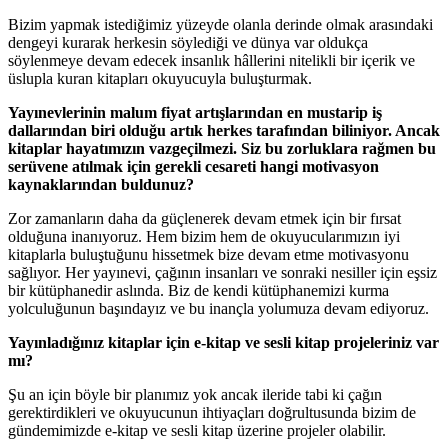
Bizim yapmak istediğimiz yüzeyde olanla derinde olmak arasındaki
dengeyi kurarak herkesin söylediği ve dünya var oldukça
söylenmeye devam edecek insanlık hâllerini nitelikli bir içerik ve
üslupla kuran kitapları okuyucuyla buluşturmak.
Yayınevlerinin malum fiyat artışlarından en mustarip iş
dallarından biri olduğu artık herkes tarafından biliniyor. Ancak
kitaplar hayatımızın vazgeçilmezi. Siz bu zorluklara rağmen bu
serüvene atılmak için gerekli cesareti hangi motivasyon
kaynaklarından buldunuz?
Zor zamanların daha da güçlenerek devam etmek için bir fırsat
olduğuna inanıyoruz. Hem bizim hem de okuyucularımızın iyi
kitaplarla buluştuğunu hissetmek bize devam etme motivasyonu
sağlıyor. Her yayınevi, çağının insanları ve sonraki nesiller için eşsiz
bir kütüphanedir aslında. Biz de kendi kütüphanemizi kurma
yolculuğunun başındayız ve bu inançla yolumuza devam ediyoruz.
Yayınladığınız kitaplar için e-kitap ve sesli kitap projeleriniz var
mı?
Şu an için böyle bir planımız yok ancak ileride tabi ki çağın
gerektirdikleri ve okuyucunun ihtiyaçları doğrultusunda bizim de
gündemimizde e-kitap ve sesli kitap üzerine projeler olabilir.