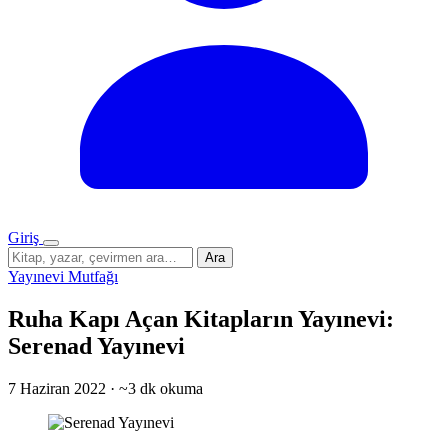
Giriş
Menü
Sitede
Ara
ara
Yayınevi Mutfağı
Ruha Kapı Açan Kitapların Yayınevi:
Serenad Yayınevi
7 Haziran 2022
·
~3 dk okuma