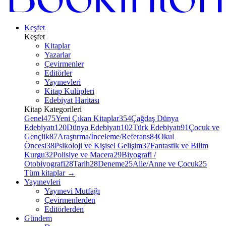
Keşfet
Keşfet
Kitaplar
Yazarlar
Çevirmenler
Editörler
Yayınevleri
Kitap Kulüpleri
Edebiyat Haritası
Kitap Kategorileri
Genel
475
Yeni Çıkan Kitaplar
354
Çağdaş Dünya
Edebiyatı
120
Dünya Edebiyatı
102
Türk Edebiyatı
91
Çocuk ve
Gençlik
87
Araştırma/İnceleme/Referans
84
Okul
Öncesi
38
Psikoloji ve Kişisel Gelişim
37
Fantastik ve Bilim
Kurgu
32
Polisiye ve Macera
29
Biyografi /
Otobiyografi
28
Tarih
28
Deneme
25
Aile/Anne ve Çocuk
25
Tüm kitaplar
→
Yayınevleri
Yayınevi Mutfağı
Çevirmenlerden
Editörlerden
Gündem