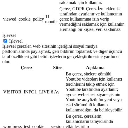
saklamak için kullanılır.
Çerez, GDPR Çerez İzni eklentisi
tarafından ayarlanır ve kullanıcının
11
viewed_cookie_policy
çerez kullanımına izin verip
months
vermediğini saklamak için kullanılır.
Herhangi bir kişisel veri saklamaz.
İşlevsel
İşlevsel
İşlevsel çerezler, web sitesinin içeriğini sosyal medya
platformlarında paylaşmak, geri bildirim toplamak ve diğer üçüncü
taraf özellikleri gibi belirli işlevlerin gerçekleştirilmesine yardımcı
olur.
Çerez
Süre
Açıklama
Bu çerez, sitelere gömülü
Youtube videoları için kullanıcı
tercihlerini takip etmek için
Youtube tarafından ayarlanır;
VISITOR_INFO1_LIVE
6 Ay
ayrıca web sitesi ziyaretçisinin
Youtube arayüzünün yeni veya
eski sürümünü kullanıp
kullanmadığını da belirleyebilir.
Bu çerez, çerezlerin
kullanıcıların tarayıcısında
wordpress_test_cookie
session
etkinleştirilip