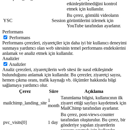
etkinleştirilmediğini kontrol
etmek için kullanılır.
Bu çerez, gömülü videoların
YSC
Session
görüntülerini izlemek için
YouTube tarafından ayarlanır.
Performans
Performans
Performans çerezleri, ziyaretçiler için daha iyi bir kullanıcı deneyimi
sunmaya yardımcı olan web sitesinin temel performans endekslerini
anlamak ve analiz etmek için kullanılır.
Analizler
Analizler
Analiz çerezleri, ziyaretçilerin web sitesi ile nasıl etkileşimde
bulunduğunu anlamak için kullanılır. Bu çerezler, ziyaretçi sayısı,
hemen çıkma oranı, trafik kaynağı vb. ölçümler hakkında bilgi
sağlamaya yardımcı olur.
Çerez
Süre
Açıklama
Tanımlama bilgisi, kullanıcının ilk
1
mailchimp_landing_site
ziyaret ettiği sayfayı kaydetmek için
month
MailChimp tarafından ayarlanır.
Bu çerez, post-views-counter
tarafından oluşturulur. Bu çerez, bir
pvc_visits[0]
1 day
gönderiye yapılan ziyaretlerin