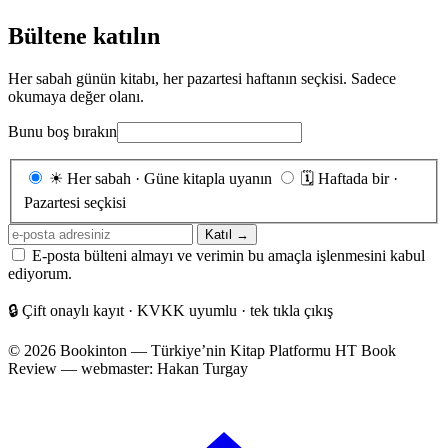
Bültene katılın
Her sabah günün kitabı, her pazartesi haftanın seçkisi. Sadece
okumaya değer olanı.
Bunu boş bırakın
Gönderim
☀
Her sabah · Güne kitapla uyanın
🗓
Haftada bir ·
sıklığı
Pazartesi seçkisi
E-
Katıl →
posta
E-posta bülteni almayı ve verimin bu amaçla işlenmesini kabul
adresiniz
ediyorum.
🔒
Çift onaylı kayıt · KVKK uyumlu · tek tıkla çıkış
© 2026 Bookinton — Türkiye’nin Kitap Platformu
HT Book
Review — webmaster: Hakan Turgay