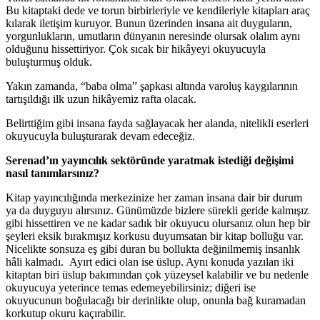
Bu kitaptaki dede ve torun birbirleriyle ve kendileriyle kitapları araç
kılarak iletişim kuruyor. Bunun üzerinden insana ait duyguların,
yorgunlukların, umutların dünyanın neresinde olursak olalım aynı
olduğunu hissettiriyor. Çok sıcak bir hikâyeyi okuyucuyla
buluşturmuş olduk.
Yakın zamanda, “baba olma” şapkası altında varoluş kaygılarının
tartışıldığı ilk uzun hikâyemiz rafta olacak.
Belirttiğim gibi insana fayda sağlayacak her alanda, nitelikli eserleri
okuyucuyla buluşturarak devam edeceğiz.
Serenad’ın yayıncılık sektöründe yaratmak istediği değişimi
nasıl tanımlarsınız?
Kitap yayıncılığında merkezinize her zaman insana dair bir durum
ya da duyguyu alırsınız. Günümüzde bizlere sürekli geride kalmışız
gibi hissettiren ve ne kadar sadık bir okuyucu olursanız olun hep bir
şeyleri eksik bırakmışız korkusu duyumsatan bir kitap bolluğu var.
Nicelikte sonsuza eş gibi duran bu bollukta değinilmemiş insanlık
hâli kalmadı. Ayırt edici olan ise üslup. Aynı konuda yazılan iki
kitaptan biri üslup bakımından çok yüzeysel kalabilir ve bu nedenle
okuyucuya yeterince temas edemeyebilirsiniz; diğeri ise
okuyucunun boğulacağı bir derinlikte olup, onunla bağ kuramadan
korkutup okuru kaçırabilir.