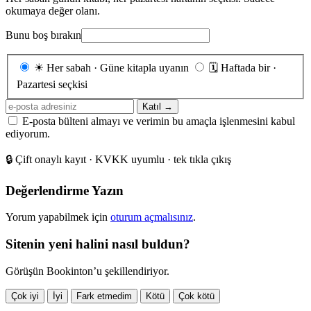
okumaya değer olanı.
Bunu boş bırakın
Gönderim
☀
Her sabah · Güne kitapla uyanın
🗓
Haftada bir ·
sıklığı
Pazartesi seçkisi
E-
Katıl →
posta
E-posta bülteni almayı ve verimin bu amaçla işlenmesini kabul
adresiniz
ediyorum.
🔒
Çift onaylı kayıt · KVKK uyumlu · tek tıkla çıkış
Değerlendirme Yazın
Yorum yapabilmek için
oturum açmalısınız
.
Sitenin yeni halini nasıl buldun?
Görüşün Bookinton’u şekillendiriyor.
Çok iyi
İyi
Fark etmedim
Kötü
Çok kötü