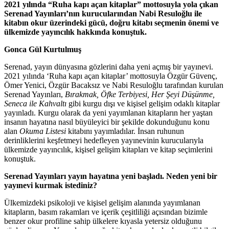
2021 yılında “Ruha kapı açan kitaplar” mottosuyla yola çıkan
Serenad Yayınları’nın kurucularından Nabi Resuloğlu ile
kitabın okur üzerindeki gücü, doğru kitabı seçmenin önemi ve
ülkemizde yayıncılık hakkında konuştuk.
Gonca Gül Kurtulmuş
Serenad, yayın dünyasına gözlerini daha yeni açmış bir yayınevi.
2021 yılında ‘Ruha kapı açan kitaplar’ mottosuyla Özgür Güvenç,
Ömer Yenici, Özgür Bacaksız ve Nabi Resuloğlu tarafından kurulan
Serenad Yayınları,
Bırakmak, Öfke Terbiyesi, Her Şeyi Düşünme,
Seneca ile Kahvaltı
gibi kurgu dışı ve kişisel gelişim odaklı kitaplar
yayınladı. Kurgu olarak da yeni yayımlanan kitapların her yaştan
insanın hayatına nasıl büyüleyici bir şekilde dokunduğunu konu
alan
Okuma Listesi
kitabını yayımladılar. İnsan ruhunun
derinliklerini keşfetmeyi hedefleyen yayınevinin kurucularıyla
ülkemizde yayıncılık, kişisel gelişim kitapları ve kitap seçimlerini
konuştuk.
Serenad Yayınları yayın hayatına yeni başladı. Neden yeni bir
yayınevi kurmak istediniz?
Ülkemizdeki psikoloji ve kişisel gelişim alanında yayımlanan
kitapların, basım rakamları ve içerik çeşitliliği açısından bizimle
benzer okur profiline sahip ülkelere kıyasla yetersiz olduğunu