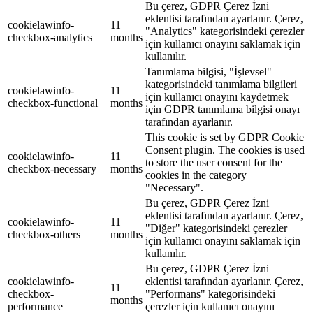
Bu çerez, GDPR Çerez İzni
eklentisi tarafından ayarlanır. Çerez,
cookielawinfo-
11
"Analytics" kategorisindeki çerezler
checkbox-analytics
months
için kullanıcı onayını saklamak için
kullanılır.
Tanımlama bilgisi, "İşlevsel"
kategorisindeki tanımlama bilgileri
cookielawinfo-
11
için kullanıcı onayını kaydetmek
checkbox-functional
months
için GDPR tanımlama bilgisi onayı
tarafından ayarlanır.
This cookie is set by GDPR Cookie
Consent plugin. The cookies is used
cookielawinfo-
11
to store the user consent for the
checkbox-necessary
months
cookies in the category
"Necessary".
Bu çerez, GDPR Çerez İzni
eklentisi tarafından ayarlanır. Çerez,
cookielawinfo-
11
"Diğer" kategorisindeki çerezler
checkbox-others
months
için kullanıcı onayını saklamak için
kullanılır.
Bu çerez, GDPR Çerez İzni
cookielawinfo-
eklentisi tarafından ayarlanır. Çerez,
11
checkbox-
"Performans" kategorisindeki
months
performance
çerezler için kullanıcı onayını