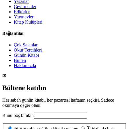
Yazarlar
Çevirmenler
Editörler
Yayınevleri
Kitap Kulüpleri
Bağlantılar
Çok Satanlar
Okur Tercihleri
Günün Kitabı
Bülten
Hakkımızda
✉
Bültene katılın
Her sabah günün kitabı, her pazartesi haftanın seçkisi. Sadece
okumaya değer olanı.
Bunu boş bırakın
Gönderim
☀
Her sabah · Güne kitapla uyanın
🗓
Haftada bir ·