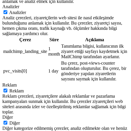
anlamak ve analiz etmek için kullanılır.
Analizler
Analizler
Analiz çerezleri, ziyaretçilerin web sitesi ile nasıl etkileşimde
bulunduğunu anlamak için kullanılır. Bu çerezler, ziyaretçi sayısı,
hemen çıkma oranı, trafik kaynağı vb. ölçümler hakkında bilgi
sağlamaya yardımcı olur.
Çerez
Süre
Açıklama
Tanımlama bilgisi, kullanıcının ilk
1
mailchimp_landing_site
ziyaret ettiği sayfayı kaydetmek için
month
MailChimp tarafından ayarlanır.
Bu çerez, post-views-counter
tarafından oluşturulur. Bu çerez, bir
pvc_visits[0]
1 day
gönderiye yapılan ziyaretlerin
sayısını saymak için kullanılır.
Reklam
Reklam
Reklam çerezleri, ziyaretçilere alakalı reklamlar ve pazarlama
kampanyaları sunmak için kullanılır. Bu çerezler ziyaretçileri web
siteleri arasında izler ve özelleştirilmiş reklamlar sağlamak için bilgi
toplar.
Diğer
Diğer
Diğer kategorize edilmemiş çerezler, analiz edilmekte olan ve henüz