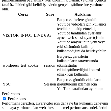
platformlarında paylaşmak, geri bildirim toplamak ve diğer üçüncü
taraf özellikleri gibi belirli işlevlerin gerçekleştirilmesine yardımcı
olur.
Çerez
Süre
Açıklama
Bu çerez, sitelere gömülü
Youtube videoları için kullanıcı
tercihlerini takip etmek için
Youtube tarafından ayarlanır;
VISITOR_INFO1_LIVE
6 Ay
ayrıca web sitesi ziyaretçisinin
Youtube arayüzünün yeni veya
eski sürümünü kullanıp
kullanmadığını da belirleyebilir.
Bu çerez, çerezlerin
kullanıcıların tarayıcısında
wordpress_test_cookie
session
etkinleştirilip
etkinleştirilmediğini kontrol
etmek için kullanılır.
Bu çerez, gömülü videoların
YSC
Session
görüntülerini izlemek için
YouTube tarafından ayarlanır.
Performans
Performans
Performans çerezleri, ziyaretçiler için daha iyi bir kullanıcı deneyimi
sunmaya yardımcı olan web sitesinin temel performans endekslerini