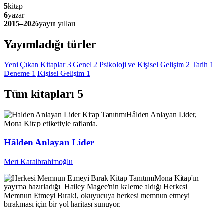
5
kitap
6
yazar
2015–2026
yayın yılları
Yayımladığı türler
Yeni Çıkan Kitaplar
3
Genel
2
Psikoloji ve Kişisel Gelişim
2
Tarih
1
Deneme
1
Kişisel Gelişim
1
Tüm kitapları
5
Kitap Tanıtımı
Hâlden Anlayan Lider,
Mona Kitap etiketiyle raflarda.
Hâlden Anlayan Lider
Mert Karaibrahimoğlu
Kitap Tanıtımı
Mona Kitap'ın
yayıma hazırladığı Hailey Magee'nin kaleme aldığı Herkesi
Memnun Etmeyi Bırak!, okuyucuya herkesi memnun etmeyi
bırakması için bir yol haritası sunuyor.