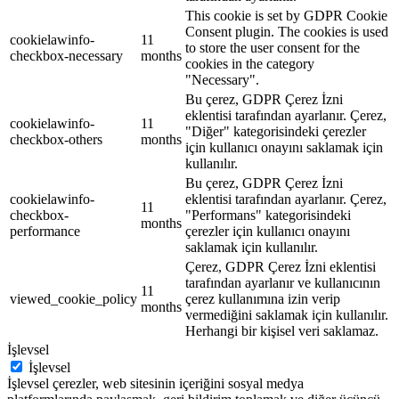
This cookie is set by GDPR Cookie
Consent plugin. The cookies is used
cookielawinfo-
11
to store the user consent for the
checkbox-necessary
months
cookies in the category
"Necessary".
Bu çerez, GDPR Çerez İzni
eklentisi tarafından ayarlanır. Çerez,
cookielawinfo-
11
"Diğer" kategorisindeki çerezler
checkbox-others
months
için kullanıcı onayını saklamak için
kullanılır.
Bu çerez, GDPR Çerez İzni
cookielawinfo-
eklentisi tarafından ayarlanır. Çerez,
11
checkbox-
"Performans" kategorisindeki
months
performance
çerezler için kullanıcı onayını
saklamak için kullanılır.
Çerez, GDPR Çerez İzni eklentisi
tarafından ayarlanır ve kullanıcının
11
viewed_cookie_policy
çerez kullanımına izin verip
months
vermediğini saklamak için kullanılır.
Herhangi bir kişisel veri saklamaz.
İşlevsel
İşlevsel
İşlevsel çerezler, web sitesinin içeriğini sosyal medya