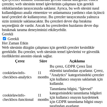
çerezler, web sitesinin temel işlevlerinin çalışması için gerekli
olduklarından tarayıcınızda saklanır. Ayrıca, bu web sitesini nasıl
kullandığınızı analiz etmemize ve anlamamıza yardımcı olan üçüncü
taraf çerezleri de kullanıyoruz. Bu çerezler tarayıcınızda yalnızca
sizin izninizle saklanacaktır. Bu çerezleri devre dışı bırakma
seçeneğiniz de vardır. Ancak bu çerezlerden bazılarını devre dışı
bırakmak tarama deneyiminizi etkileyebilir.
Gerekli
Gerekli
Her Zaman Etkin
Web sitesinin düzgün çalışması için gerekli çerezler kesinlikle
gereklidir. Bu çerezler, web sitesinin temel işlevlerini ve güvenlik
özelliklerini anonim olarak sağlar.
Çerez
Süre
Açıklama
Bu çerez, GDPR Çerez İzni
eklentisi tarafından ayarlanır. Çerez,
cookielawinfo-
11
"Analytics" kategorisindeki çerezler
checkbox-analytics
months
için kullanıcı onayını saklamak için
kullanılır.
Tanımlama bilgisi, "İşlevsel"
kategorisindeki tanımlama bilgileri
cookielawinfo-
11
için kullanıcı onayını kaydetmek
checkbox-functional
months
için GDPR tanımlama bilgisi onayı
tarafından ayarlanır.