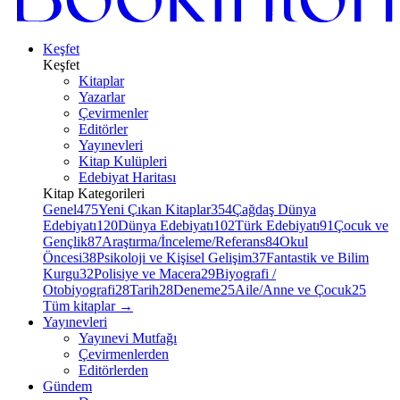
Keşfet
Keşfet
Kitaplar
Yazarlar
Çevirmenler
Editörler
Yayınevleri
Kitap Kulüpleri
Edebiyat Haritası
Kitap Kategorileri
Genel
475
Yeni Çıkan Kitaplar
354
Çağdaş Dünya
Edebiyatı
120
Dünya Edebiyatı
102
Türk Edebiyatı
91
Çocuk ve
Gençlik
87
Araştırma/İnceleme/Referans
84
Okul
Öncesi
38
Psikoloji ve Kişisel Gelişim
37
Fantastik ve Bilim
Kurgu
32
Polisiye ve Macera
29
Biyografi /
Otobiyografi
28
Tarih
28
Deneme
25
Aile/Anne ve Çocuk
25
Tüm kitaplar
→
Yayınevleri
Yayınevi Mutfağı
Çevirmenlerden
Editörlerden
Gündem