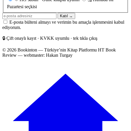
sıklığı
Pazartesi seçkisi
E-
Katıl →
posta
E-posta bülteni almayı ve verimin bu amaçla işlenmesini kabul
adresiniz
ediyorum.
🔒
Çift onaylı kayıt · KVKK uyumlu · tek tıkla çıkış
© 2026 Bookinton — Türkiye’nin Kitap Platformu
HT Book
Review — webmaster: Hakan Turgay