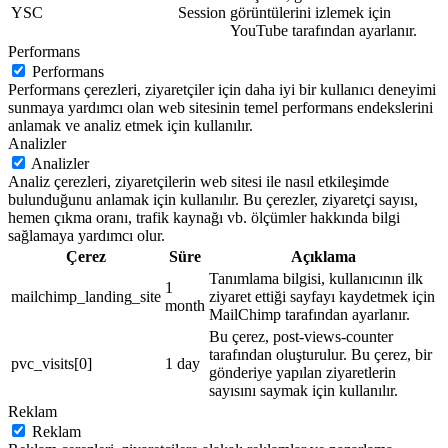
YSC
Session
görüntülerini izlemek için
YouTube tarafından ayarlanır.
Performans
Performans
Performans çerezleri, ziyaretçiler için daha iyi bir kullanıcı deneyimi
sunmaya yardımcı olan web sitesinin temel performans endekslerini
anlamak ve analiz etmek için kullanılır.
Analizler
Analizler
Analiz çerezleri, ziyaretçilerin web sitesi ile nasıl etkileşimde
bulunduğunu anlamak için kullanılır. Bu çerezler, ziyaretçi sayısı,
hemen çıkma oranı, trafik kaynağı vb. ölçümler hakkında bilgi
sağlamaya yardımcı olur.
Çerez
Süre
Açıklama
Tanımlama bilgisi, kullanıcının ilk
1
mailchimp_landing_site
ziyaret ettiği sayfayı kaydetmek için
month
MailChimp tarafından ayarlanır.
Bu çerez, post-views-counter
tarafından oluşturulur. Bu çerez, bir
pvc_visits[0]
1 day
gönderiye yapılan ziyaretlerin
sayısını saymak için kullanılır.
Reklam
Reklam