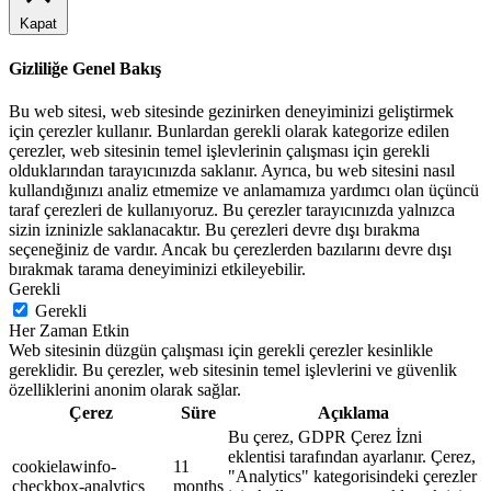
Kapat
Gizliliğe Genel Bakış
Bu web sitesi, web sitesinde gezinirken deneyiminizi geliştirmek
için çerezler kullanır. Bunlardan gerekli olarak kategorize edilen
çerezler, web sitesinin temel işlevlerinin çalışması için gerekli
olduklarından tarayıcınızda saklanır. Ayrıca, bu web sitesini nasıl
kullandığınızı analiz etmemize ve anlamamıza yardımcı olan üçüncü
taraf çerezleri de kullanıyoruz. Bu çerezler tarayıcınızda yalnızca
sizin izninizle saklanacaktır. Bu çerezleri devre dışı bırakma
seçeneğiniz de vardır. Ancak bu çerezlerden bazılarını devre dışı
bırakmak tarama deneyiminizi etkileyebilir.
Gerekli
Gerekli
Her Zaman Etkin
Web sitesinin düzgün çalışması için gerekli çerezler kesinlikle
gereklidir. Bu çerezler, web sitesinin temel işlevlerini ve güvenlik
özelliklerini anonim olarak sağlar.
Çerez
Süre
Açıklama
Bu çerez, GDPR Çerez İzni
eklentisi tarafından ayarlanır. Çerez,
cookielawinfo-
11
"Analytics" kategorisindeki çerezler
checkbox-analytics
months