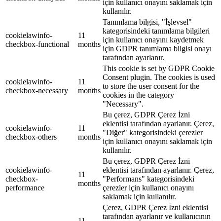
için kullanıcı onayını saklamak için
kullanılır.
Tanımlama bilgisi, "İşlevsel"
kategorisindeki tanımlama bilgileri
cookielawinfo-
11
için kullanıcı onayını kaydetmek
checkbox-functional
months
için GDPR tanımlama bilgisi onayı
tarafından ayarlanır.
This cookie is set by GDPR Cookie
Consent plugin. The cookies is used
cookielawinfo-
11
to store the user consent for the
checkbox-necessary
months
cookies in the category
"Necessary".
Bu çerez, GDPR Çerez İzni
eklentisi tarafından ayarlanır. Çerez,
cookielawinfo-
11
"Diğer" kategorisindeki çerezler
checkbox-others
months
için kullanıcı onayını saklamak için
kullanılır.
Bu çerez, GDPR Çerez İzni
cookielawinfo-
eklentisi tarafından ayarlanır. Çerez,
11
checkbox-
"Performans" kategorisindeki
months
performance
çerezler için kullanıcı onayını
saklamak için kullanılır.
Çerez, GDPR Çerez İzni eklentisi
tarafından ayarlanır ve kullanıcının
11