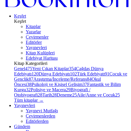
Keşfet
Keşfet
Kitaplar
Yazarlar
Çevirmenler
Editörler
Yayınevleri
Kitap Kulüpleri
Edebiyat Haritası
Kitap Kategorileri
Genel
475
Yeni Çıkan Kitaplar
354
Çağdaş Dünya
Edebiyatı
120
Dünya Edebiyatı
102
Türk Edebiyatı
91
Çocuk ve
Gençlik
87
Araştırma/İnceleme/Referans
84
Okul
Öncesi
38
Psikoloji ve Kişisel Gelişim
37
Fantastik ve Bilim
Kurgu
32
Polisiye ve Macera
29
Biyografi /
Otobiyografi
28
Tarih
28
Deneme
25
Aile/Anne ve Çocuk
25
Tüm kitaplar
→
Yayınevleri
Yayınevi Mutfağı
Çevirmenlerden
Editörlerden
Gündem