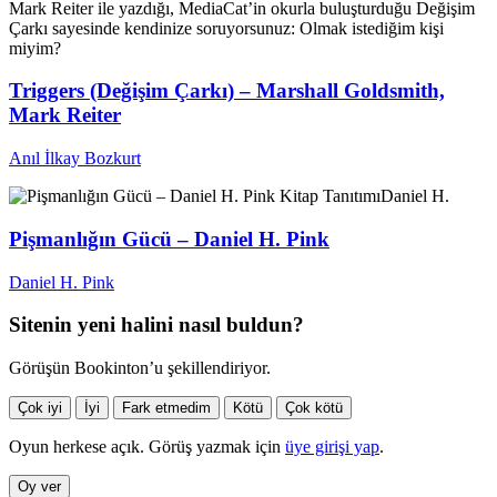
Mark Reiter ile yazdığı, MediaCat’in okurla buluşturduğu Değişim
Çarkı sayesinde kendinize soruyorsunuz: Olmak istediğim kişi
miyim?
Triggers (Değişim Çarkı) – Marshall Goldsmith,
Mark Reiter
Anıl İlkay Bozkurt
Kitap Tanıtımı
Daniel H.
Pişmanlığın Gücü – Daniel H. Pink
Daniel H. Pink
Sitenin yeni halini nasıl buldun?
Görüşün Bookinton’u şekillendiriyor.
Çok iyi
İyi
Fark etmedim
Kötü
Çok kötü
Oyun herkese açık. Görüş yazmak için
üye girişi yap
.
Oy ver