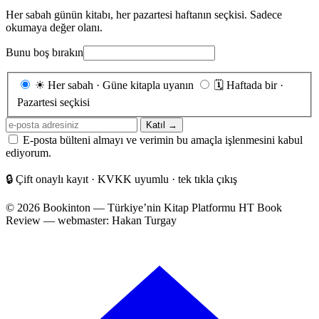
Her sabah günün kitabı, her pazartesi haftanın seçkisi. Sadece
okumaya değer olanı.
Bunu boş bırakın
Gönderim
☀
Her sabah · Güne kitapla uyanın
🗓
Haftada bir ·
sıklığı
Pazartesi seçkisi
E-
Katıl →
posta
E-posta bülteni almayı ve verimin bu amaçla işlenmesini kabul
adresiniz
ediyorum.
🔒
Çift onaylı kayıt · KVKK uyumlu · tek tıkla çıkış
© 2026 Bookinton — Türkiye’nin Kitap Platformu
HT Book
Review — webmaster: Hakan Turgay