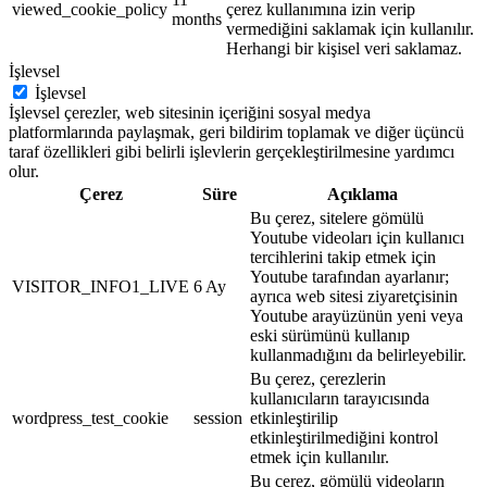
viewed_cookie_policy
çerez kullanımına izin verip
months
vermediğini saklamak için kullanılır.
Herhangi bir kişisel veri saklamaz.
İşlevsel
İşlevsel
İşlevsel çerezler, web sitesinin içeriğini sosyal medya
platformlarında paylaşmak, geri bildirim toplamak ve diğer üçüncü
taraf özellikleri gibi belirli işlevlerin gerçekleştirilmesine yardımcı
olur.
Çerez
Süre
Açıklama
Bu çerez, sitelere gömülü
Youtube videoları için kullanıcı
tercihlerini takip etmek için
Youtube tarafından ayarlanır;
VISITOR_INFO1_LIVE
6 Ay
ayrıca web sitesi ziyaretçisinin
Youtube arayüzünün yeni veya
eski sürümünü kullanıp
kullanmadığını da belirleyebilir.
Bu çerez, çerezlerin
kullanıcıların tarayıcısında
wordpress_test_cookie
session
etkinleştirilip
etkinleştirilmediğini kontrol
etmek için kullanılır.
Bu çerez, gömülü videoların