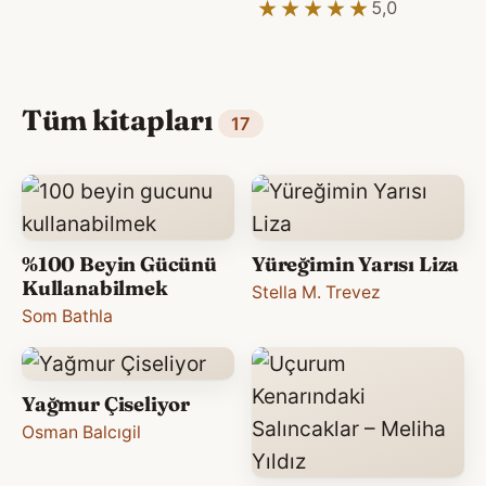
★★★★★
★★★★★
5,0
Tüm kitapları
17
%100 Beyin Gücünü
Yüreğimin Yarısı Liza
Kullanabilmek
Stella M. Trevez
Som Bathla
Yağmur Çiseliyor
Osman Balcıgil