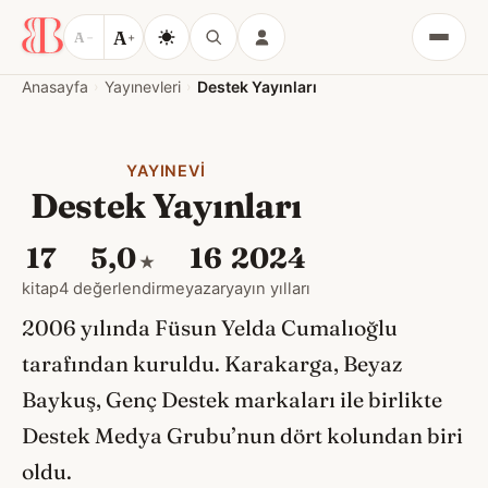
A
A
−
+
Menü
Anasayfa
Yayınevleri
Destek Yayınları
YAYINEVI
Destek Yayınları
17
5,0
16
2024
★
kitap
4 değerlendirme
yazar
yayın yılları
2006 yılında Füsun Yelda Cumalıoğlu
tarafından kuruldu. Karakarga, Beyaz
Baykuş, Genç Destek markaları ile birlikte
Destek Medya Grubu’nun dört kolundan biri
oldu.