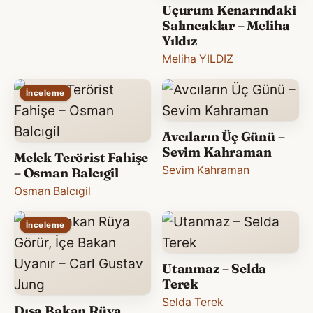
Uçurum Kenarındaki
Salıncaklar – Meliha
Yıldız
Meliha YILDIZ
İnceleme
Avcıların Üç Günü –
Sevim Kahraman
Melek Terörist Fahişe
Sevim Kahraman
– Osman Balcıgil
Osman Balcıgil
İnceleme
Utanmaz – Selda
Terek
Selda Terek
Dışa Bakan Rüya