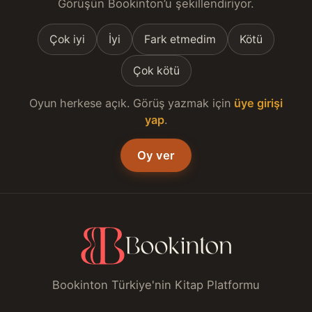
Görüşün Bookinton’u şekillendiriyor.
Çok iyi
İyi
Fark etmedim
Kötü
Çok kötü
Oyun herkese açık. Görüş yazmak için
üye girişi
yap
.
Oy ver
Bookinton Türkiye'nin Kitap Platformu