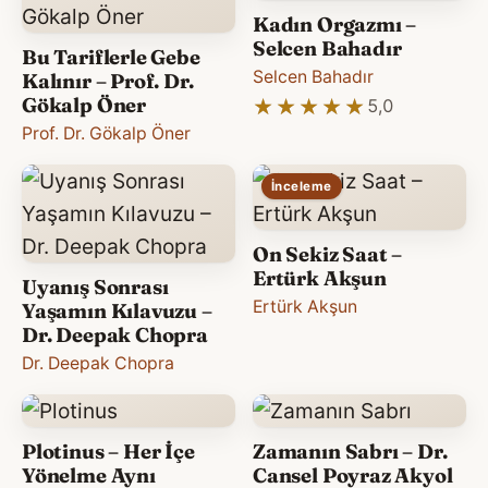
Kadın Orgazmı –
Selcen Bahadır
Bu Tariflerle Gebe
Selcen Bahadır
Kalınır – Prof. Dr.
Gökalp Öner
★★★★★
★★★★★
5,0
Prof. Dr. Gökalp Öner
İnceleme
On Sekiz Saat –
Ertürk Akşun
Uyanış Sonrası
Ertürk Akşun
Yaşamın Kılavuzu –
Dr. Deepak Chopra
Dr. Deepak Chopra
Plotinus – Her İçe
Zamanın Sabrı – Dr.
Yönelme Aynı
Cansel Poyraz Akyol