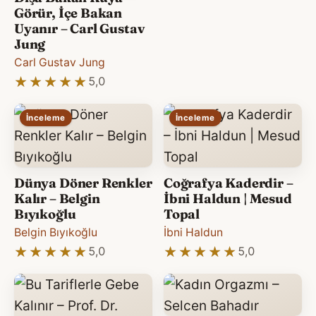
Görür, İçe Bakan
Uyanır – Carl Gustav
Jung
Carl Gustav Jung
★★★★★
★★★★★
5,0
İnceleme
İnceleme
Dünya Döner Renkler
Coğrafya Kaderdir –
Kalır – Belgin
İbni Haldun | Mesud
Bıyıkoğlu
Topal
Belgin Bıyıkoğlu
İbni Haldun
★★★★★
★★★★★
★★★★★
★★★★★
5,0
5,0