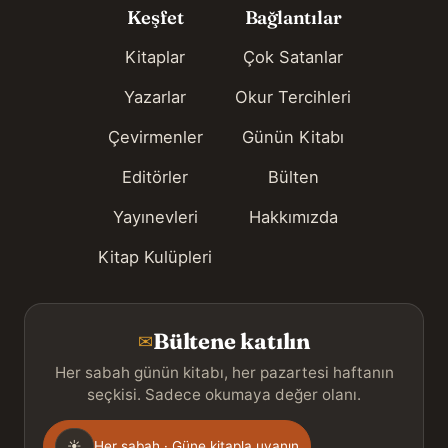
Keşfet
Bağlantılar
Kitaplar
Çok Satanlar
Yazarlar
Okur Tercihleri
Çevirmenler
Günün Kitabı
Editörler
Bülten
Yayınevleri
Hakkımızda
Kitap Kulüpleri
Bültene katılın
✉
Her sabah günün kitabı, her pazartesi haftanın
seçkisi. Sadece okumaya değer olanı.
Gönderim
☀
Her sabah · Güne kitapla uyanın