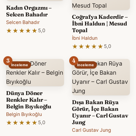
Kadın Orgazmı –
Selcen Bahadır
Coğrafya Kaderdir –
Selcen Bahadır
İbni Haldun | Mesud
Topal
★★★★★
★★★★★
5,0
İbni Haldun
★★★★★
★★★★★
5,0
3
4
İnceleme
İnceleme
Dünya Döner
Renkler Kalır –
Dışa Bakan Rüya
Belgin Bıyıkoğlu
Görür, İçe Bakan
Belgin Bıyıkoğlu
Uyanır – Carl Gustav
Jung
★★★★★
★★★★★
5,0
Carl Gustav Jung