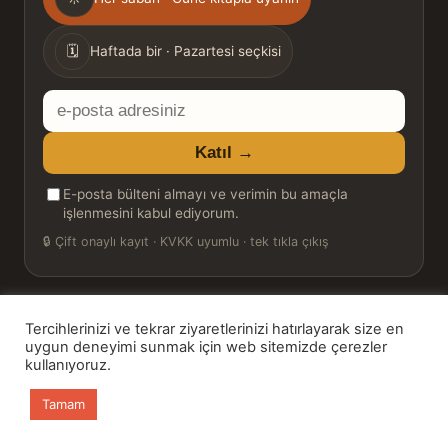
sıklığı
🗓
Haftada bir · Pazartesi seçkisi
E-
posta
Katıl →
adresiniz
E-posta bülteni almayı ve verimin bu amaçla
işlenmesini kabul ediyorum.
🔒
Çift onaylı kayıt · KVKK uyumlu · tek tıkla çıkış
Tercihlerinizi ve tekrar ziyaretlerinizi hatırlayarak size en
© 2026 Bookinton — Türkiye’nin Kitap Platformu
uygun deneyimi sunmak için web sitemizde çerezler
kullanıyoruz.
HT Book Review — webmaster: Hakan Turgay
Tamam
Ana sayfa
Kitaplar
Günün Kitabı
Bülten