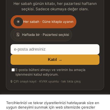
Her sabah günün kitabı, her pazartesi haftanın
seçkisi. Sadece okumaya değer olanı.
Gönderim
☀
Her sabah · Güne kitapla uyanın
sıklığı
🗓
Haftada bir · Pazartesi seçkisi
E-
posta
Katıl →
adresiniz
E-posta bülteni almayı ve verimin bu amaçla
işlenmesini kabul ediyorum.
🔒
Çift onaylı kayıt · KVKK uyumlu · tek tıkla çıkış
Tercihlerinizi ve tekrar ziyaretlerinizi hatırlayarak size en
© 2026 Bookinton — Türkiye’nin Kitap Platformu
uygun deneyimi sunmak için web sitemizde çerezler