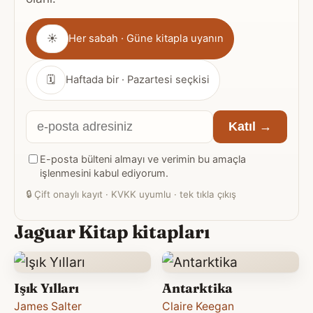
Gönderim
☀
Her sabah · Güne kitapla uyanın
sıklığı
🗓
Haftada bir · Pazartesi seçkisi
E-
Katıl →
posta
E-posta bülteni almayı ve verimin bu amaçla
adresiniz
işlenmesini kabul ediyorum.
🔒
Çift onaylı kayıt · KVKK uyumlu · tek tıkla çıkış
Jaguar Kitap kitapları
Işık Yılları
Antarktika
James Salter
Claire Keegan