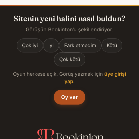
Sitenin yeni halini nasıl buldun?
Görüşün Bookinton’u şekillendiriyor.
Çok iyi
İyi
Fark etmedim
Kötü
Çok kötü
Oyun herkese açık. Görüş yazmak için
üye girişi
yap
.
Oy ver