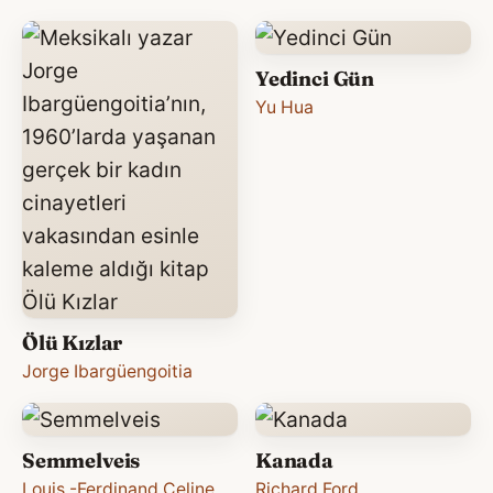
Yedinci Gün
Yu Hua
Ölü Kızlar
Jorge Ibargüengoitia
Semmelveis
Kanada
Louis -Ferdinand Celine
Richard Ford