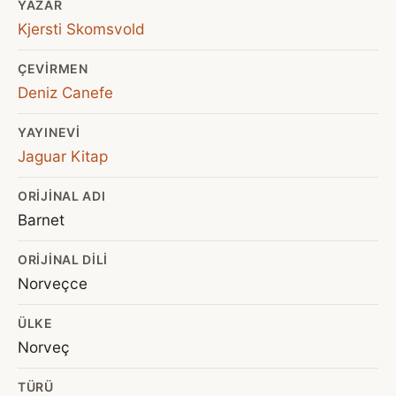
YAZAR
Kjersti Skomsvold
ÇEVIRMEN
Deniz Canefe
YAYINEVI
Jaguar Kitap
ORIJINAL ADI
Barnet
ORIJINAL DILI
Norveçce
ÜLKE
Norveç
TÜRÜ