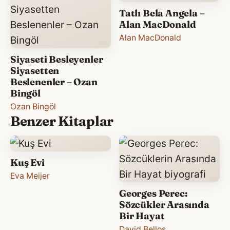
Tatlı Bela Angela –
Alan MacDonald
Alan MacDonald
Siyaseti Besleyenler
Siyasetten
Beslenenler – Ozan
Bingöl
Ozan Bingöl
Benzer Kitaplar
Kuş Evi
Eva Meijer
Georges Perec:
Sözcükler Arasında
Bir Hayat
David Bellos