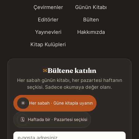
Çevirmenler
Günün Kitabı
Editörler
Bülten
Yayınevleri
Hakkımızda
Kitap Kulüpleri
Bültene katılın
✉
Her sabah günün kitabı, her pazartesi haftanın
seçkisi. Sadece okumaya değer olanı.
Gönderim
☀
Her sabah · Güne kitapla uyanın
sıklığı
🗓
Haftada bir · Pazartesi seçkisi
E-