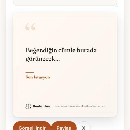
Görseli indir
Paylaş
X