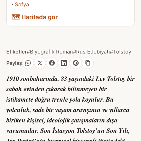
·
Sofya
🗺️ Haritada gör
Etiketler
#Biyografik Roman
#Rus Edebiyatı
#Tolstoy
Paylaş
1910 sonbaharında, 83 yaşındaki Lev Tolstoy bir
sabah evinden çıkarak bilinmeyen bir
istikamete doğru trenle yola koyulur. Bu
yolculuk, sade bir yaşam arayışının ve yıllarca
biriken kişisel, ideolojik çatışmaların dışa
vurumudur.
Son İstasyon Tolstoy’un Son Yılı
,
Jay Parini’nin kurgusal biyografi türündeki