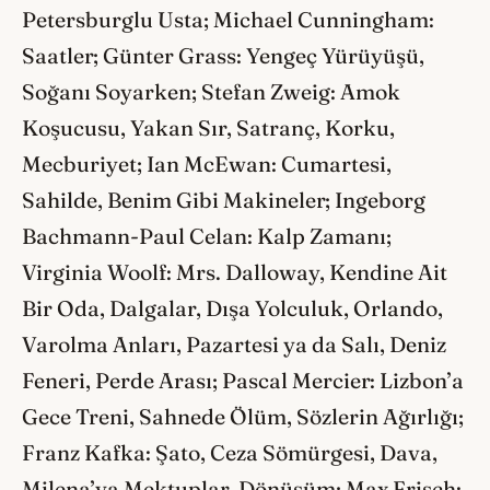
Petersburglu Usta; Michael Cunningham:
Saatler; Günter Grass: Yengeç Yürüyüşü,
Soğanı Soyarken; Stefan Zweig: Amok
Koşucusu, Yakan Sır, Satranç, Korku,
Mecburiyet; Ian McEwan: Cumartesi,
Sahilde, Benim Gibi Makineler; Ingeborg
Bachmann-Paul Celan: Kalp Zamanı;
Virginia Woolf: Mrs. Dalloway, Kendine Ait
Bir Oda, Dalgalar, Dışa Yolculuk, Orlando,
Varolma Anları, Pazartesi ya da Salı, Deniz
Feneri, Perde Arası; Pascal Mercier: Lizbon’a
Gece Treni, Sahnede Ölüm, Sözlerin Ağırlığı;
Franz Kafka: Şato, Ceza Sömürgesi, Dava,
Milena’ya Mektuplar, Dönüşüm; Max Frisch: