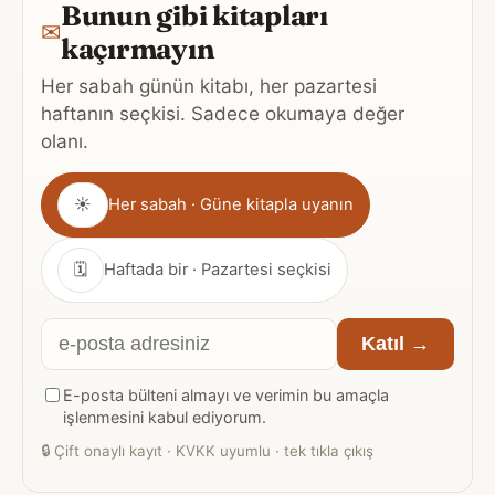
Bunun gibi kitapları
✉
kaçırmayın
Her sabah günün kitabı, her pazartesi
haftanın seçkisi. Sadece okumaya değer
olanı.
Gönderim
☀
Her sabah · Güne kitapla uyanın
sıklığı
🗓
Haftada bir · Pazartesi seçkisi
E-
Katıl →
posta
E-posta bülteni almayı ve verimin bu amaçla
adresiniz
işlenmesini kabul ediyorum.
🔒
Çift onaylı kayıt · KVKK uyumlu · tek tıkla çıkış