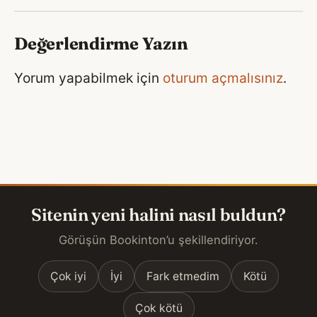
Değerlendirme Yazın
Yorum yapabilmek için
oturum açmalısınız
.
Sitenin yeni halini nasıl buldun?
Görüşün Bookinton’u şekillendiriyor.
Çok iyi
İyi
Fark etmedim
Kötü
Çok kötü