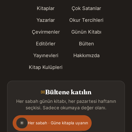
Kitaplar
Çok Satanlar
Yazarlar
Okur Tercihleri
Çevirmenler
Günün Kitabı
Editörler
Bülten
Yayınevleri
Hakkımızda
Kitap Kulüpleri
Bültene katılın
✉
Her sabah günün kitabı, her pazartesi haftanın
seçkisi. Sadece okumaya değer olanı.
Gönderim
☀
Her sabah · Güne kitapla uyanın
sıklığı