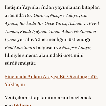
İletişim Yayınları’ndan yayımlanan kitapları
Peri Gazozu
Nasipse Adayız
Cin
arasında
,
,
Aynası
Bozkırda Bir Gece Yarısı
Aslında…
Evvel
,
,
,
Zaman
Kendi Işığında Yanan Adam
Zamanın
,
ve
İzinde
yer alır. Yönetmenliğini üstlendiği
Fındıktan Sonra
Nasipse Adayız
belgeseli ve
filmiyle sinema alanındaki üretimini
sürdürmüştür.
Sinemada Anlam Arayışı:Bir Otoetnografik
Yaklaşım
Yeni çıkan kitap tanıtımlarını incelemek
için
tıklayın.