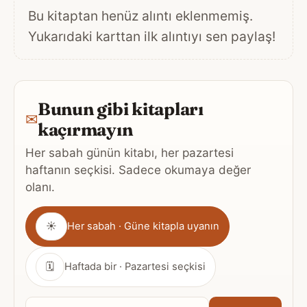
Bu kitaptan henüz alıntı eklenmemiş.
Yukarıdaki karttan ilk alıntıyı sen paylaş!
Bunun gibi kitapları
✉
kaçırmayın
Her sabah günün kitabı, her pazartesi
haftanın seçkisi. Sadece okumaya değer
olanı.
Gönderim
☀
Her sabah · Güne kitapla uyanın
sıklığı
🗓
Haftada bir · Pazartesi seçkisi
E-