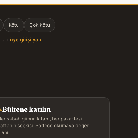
Kötü
Çok kötü
için
üye girişi yap
.
Bültene katılın
✉
er sabah günün kitabı, her pazartesi
aftanın seçkisi. Sadece okumaya değer
lanı.