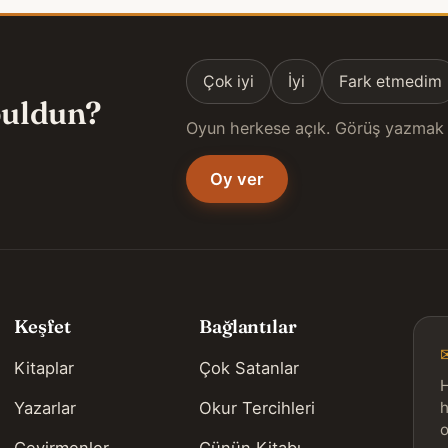
Çok iyi
İyi
Fark etmedim
 buldun?
Oyun herkese açık. Görüş yazmak 
Oy ver
Keşfet
Bağlantılar
Kitaplar
Çok Satanlar
H
Yazarlar
Okur Tercihleri
h
o
Çevirmenler
Günün Kitabı