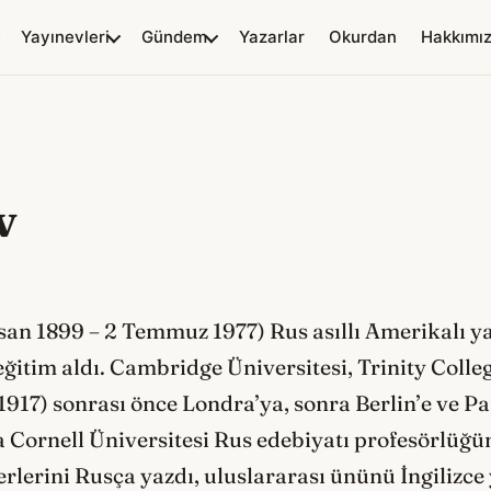
Yayınevleri
Gündem
Yazarlar
Okurdan
Hakkımı
v
an 1899 – 2 Temmuz 1977) Rus asıllı Amerikalı ya
eğitim aldı. Cambridge Üniversitesi, Trinity Colle
917) sonrası önce Londra’ya, sonra Berlin’e ve Pa
da Cornell Üniversitesi Rus edebiyatı profesörlüğ
serlerini Rusça yazdı, uluslararası ününü İngilizce