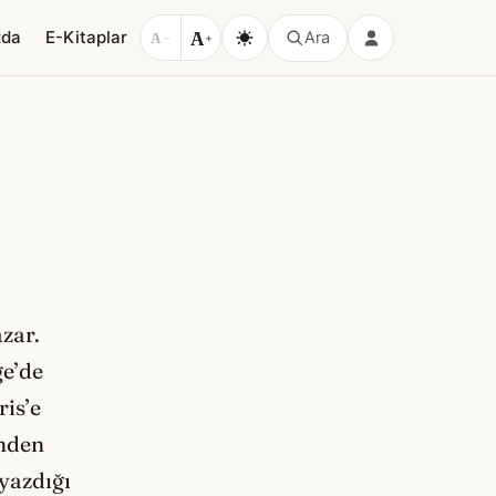
A
zda
E-Kitaplar
Ara
A
−
+
zar.
ge’de
ris’e
ünden
 yazdığı