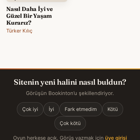
Nasıl Daha İyi ve
Güzel Bir Yaşam
Kurarız?
Türker Kılıç
Sitenin yeni halini nasıl buldun?
Görüşün Bookinton’u şekillendiriyor.
Çok iyi
İyi
Fark etmedim
Kötü
Çok kötü
Oyun herkese açık. Görüş yazmak için
üye girişi