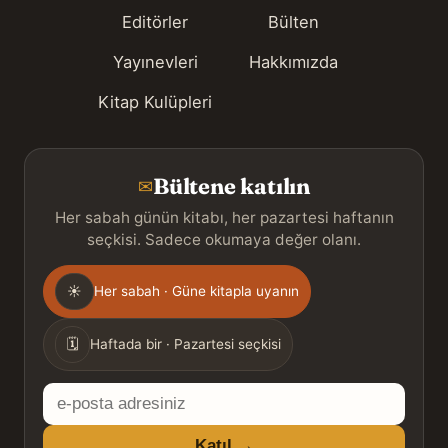
Editörler
Bülten
Yayınevleri
Hakkımızda
Kitap Kulüpleri
Bültene katılın
✉
Her sabah günün kitabı, her pazartesi haftanın
seçkisi. Sadece okumaya değer olanı.
Gönderim
☀
Her sabah · Güne kitapla uyanın
sıklığı
🗓
Haftada bir · Pazartesi seçkisi
E-
posta
Katıl →