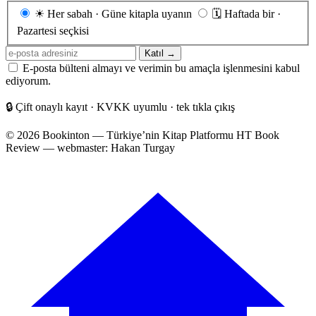
Gönderim
☀
Her sabah · Güne kitapla uyanın
🗓
Haftada bir ·
sıklığı
Pazartesi seçkisi
E-
Katıl →
posta
E-posta bülteni almayı ve verimin bu amaçla işlenmesini kabul
adresiniz
ediyorum.
🔒
Çift onaylı kayıt · KVKK uyumlu · tek tıkla çıkış
© 2026 Bookinton — Türkiye’nin Kitap Platformu
HT Book
Review — webmaster: Hakan Turgay