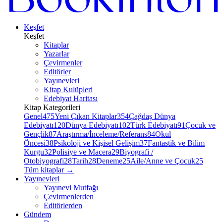
Keşfet
Keşfet
Kitaplar
Yazarlar
Çevirmenler
Editörler
Yayınevleri
Kitap Kulüpleri
Edebiyat Haritası
Kitap Kategorileri
Genel
475
Yeni Çıkan Kitaplar
354
Çağdaş Dünya
Edebiyatı
120
Dünya Edebiyatı
102
Türk Edebiyatı
91
Çocuk ve
Gençlik
87
Araştırma/İnceleme/Referans
84
Okul
Öncesi
38
Psikoloji ve Kişisel Gelişim
37
Fantastik ve Bilim
Kurgu
32
Polisiye ve Macera
29
Biyografi /
Otobiyografi
28
Tarih
28
Deneme
25
Aile/Anne ve Çocuk
25
Tüm kitaplar
→
Yayınevleri
Yayınevi Mutfağı
Çevirmenlerden
Editörlerden
Gündem