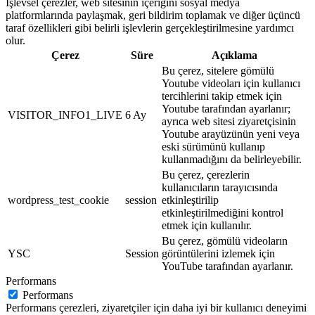
İşlevsel çerezler, web sitesinin içeriğini sosyal medya
platformlarında paylaşmak, geri bildirim toplamak ve diğer üçüncü
taraf özellikleri gibi belirli işlevlerin gerçekleştirilmesine yardımcı
olur.
Çerez
Süre
Açıklama
Bu çerez, sitelere gömülü
Youtube videoları için kullanıcı
tercihlerini takip etmek için
Youtube tarafından ayarlanır;
VISITOR_INFO1_LIVE
6 Ay
ayrıca web sitesi ziyaretçisinin
Youtube arayüzünün yeni veya
eski sürümünü kullanıp
kullanmadığını da belirleyebilir.
Bu çerez, çerezlerin
kullanıcıların tarayıcısında
wordpress_test_cookie
session
etkinleştirilip
etkinleştirilmediğini kontrol
etmek için kullanılır.
Bu çerez, gömülü videoların
YSC
Session
görüntülerini izlemek için
YouTube tarafından ayarlanır.
Performans
Performans
Performans çerezleri, ziyaretçiler için daha iyi bir kullanıcı deneyimi