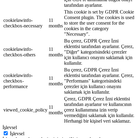
tarafından ayarlanır.
This cookie is set by GDPR Cookie
Consent plugin. The cookies is used
cookielawinfo-
11
to store the user consent for the
checkbox-necessary
months
cookies in the category
"Necessary".
Bu çerez, GDPR Çerez İzni
eklentisi tarafından ayarlanır. Çerez,
cookielawinfo-
11
"Diğer" kategorisindeki çerezler
checkbox-others
months
için kullanıcı onayını saklamak için
kullanılır.
Bu çerez, GDPR Çerez İzni
cookielawinfo-
eklentisi tarafından ayarlanır. Çerez,
11
checkbox-
"Performans" kategorisindeki
months
performance
çerezler için kullanıcı onayını
saklamak için kullanılır.
Çerez, GDPR Çerez İzni eklentisi
tarafından ayarlanır ve kullanıcının
11
viewed_cookie_policy
çerez kullanımına izin verip
months
vermediğini saklamak için kullanılır.
Herhangi bir kişisel veri saklamaz.
İşlevsel
İşlevsel