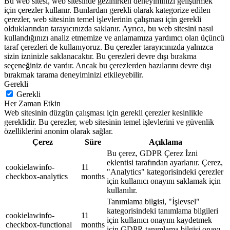
Bu web sitesi, web sitesinde gezinirken deneyiminizi geliştirmek
için çerezler kullanır. Bunlardan gerekli olarak kategorize edilen
çerezler, web sitesinin temel işlevlerinin çalışması için gerekli
olduklarından tarayıcınızda saklanır. Ayrıca, bu web sitesini nasıl
kullandığınızı analiz etmemize ve anlamamıza yardımcı olan üçüncü
taraf çerezleri de kullanıyoruz. Bu çerezler tarayıcınızda yalnızca
sizin izninizle saklanacaktır. Bu çerezleri devre dışı bırakma
seçeneğiniz de vardır. Ancak bu çerezlerden bazılarını devre dışı
bırakmak tarama deneyiminizi etkileyebilir.
Gerekli
Gerekli
Her Zaman Etkin
Web sitesinin düzgün çalışması için gerekli çerezler kesinlikle
gereklidir. Bu çerezler, web sitesinin temel işlevlerini ve güvenlik
özelliklerini anonim olarak sağlar.
Çerez
Süre
Açıklama
Bu çerez, GDPR Çerez İzni
eklentisi tarafından ayarlanır. Çerez,
cookielawinfo-
11
"Analytics" kategorisindeki çerezler
checkbox-analytics
months
için kullanıcı onayını saklamak için
kullanılır.
Tanımlama bilgisi, "İşlevsel"
kategorisindeki tanımlama bilgileri
cookielawinfo-
11
için kullanıcı onayını kaydetmek
checkbox-functional
months
için GDPR tanımlama bilgisi onayı