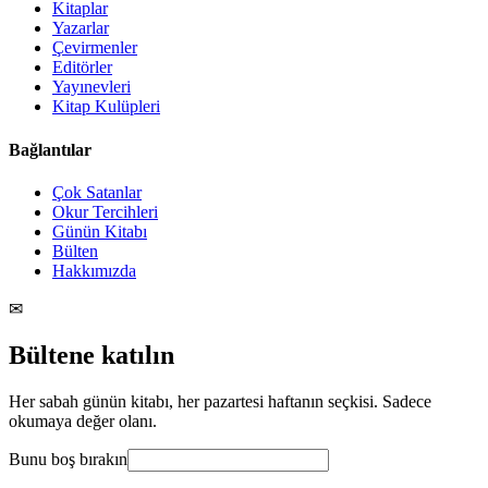
Kitaplar
Yazarlar
Çevirmenler
Editörler
Yayınevleri
Kitap Kulüpleri
Bağlantılar
Çok Satanlar
Okur Tercihleri
Günün Kitabı
Bülten
Hakkımızda
✉
Bültene katılın
Her sabah günün kitabı, her pazartesi haftanın seçkisi. Sadece
okumaya değer olanı.
Bunu boş bırakın