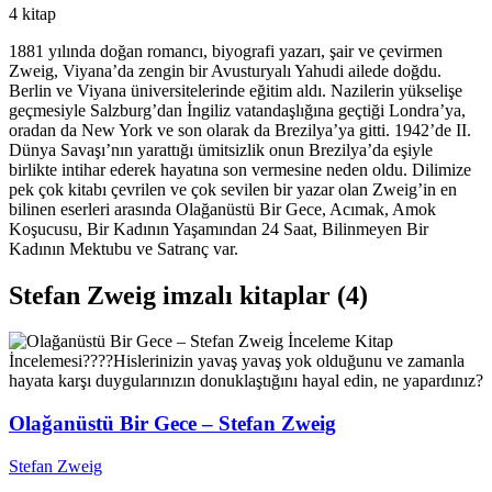
4 kitap
1881 yılında doğan romancı, biyografi yazarı, şair ve çevirmen
Zweig, Viyana’da zengin bir Avusturyalı Yahudi ailede doğdu.
Berlin ve Viyana üniversitelerinde eğitim aldı. Nazilerin yükselişe
geçmesiyle Salzburg’dan İngiliz vatandaşlığına geçtiği Londra’ya,
oradan da New York ve son olarak da Brezilya’ya gitti. 1942’de II.
Dünya Savaşı’nın yarattığı ümitsizlik onun Brezilya’da eşiyle
birlikte intihar ederek hayatına son vermesine neden oldu. Dilimize
pek çok kitabı çevrilen ve çok sevilen bir yazar olan Zweig’in en
bilinen eserleri arasında Olağanüstü Bir Gece, Acımak, Amok
Koşucusu, Bir Kadının Yaşamından 24 Saat, Bilinmeyen Bir
Kadının Mektubu ve Satranç var.
Stefan Zweig imzalı kitaplar (4)
İnceleme
Kitap
İncelemesi
????Hislerinizin yavaş yavaş yok olduğunu ve zamanla
hayata karşı duygularınızın donuklaştığını hayal edin, ne yapardınız?
Olağanüstü Bir Gece – Stefan Zweig
Stefan Zweig