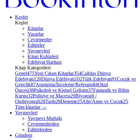
Keşfet
Keşfet
Kitaplar
Yazarlar
Çevirmenler
Editörler
Yayınevleri
Kitap Kulüpleri
Edebiyat Haritası
Kitap Kategorileri
Genel
475
Yeni Çıkan Kitaplar
354
Çağdaş Dünya
Edebiyatı
120
Dünya Edebiyatı
102
Türk Edebiyatı
91
Çocuk ve
Gençlik
87
Araştırma/İnceleme/Referans
84
Okul
Öncesi
38
Psikoloji ve Kişisel Gelişim
37
Fantastik ve Bilim
Kurgu
32
Polisiye ve Macera
29
Biyografi /
Otobiyografi
28
Tarih
28
Deneme
25
Aile/Anne ve Çocuk
25
Tüm kitaplar
→
Yayınevleri
Yayınevi Mutfağı
Çevirmenlerden
Editörlerden
Gündem