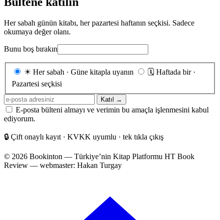
Bültene katılın
Her sabah günün kitabı, her pazartesi haftanın seçkisi. Sadece
okumaya değer olanı.
Bunu boş bırakın
Gönderim
☀
Her sabah · Güne kitapla uyanın
🗓
Haftada bir ·
sıklığı
Pazartesi seçkisi
E-
Katıl →
posta
E-posta bülteni almayı ve verimin bu amaçla işlenmesini kabul
adresiniz
ediyorum.
🔒
Çift onaylı kayıt · KVKK uyumlu · tek tıkla çıkış
© 2026 Bookinton — Türkiye’nin Kitap Platformu
HT Book
Review — webmaster: Hakan Turgay