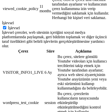
tarafından ayarlanır ve kullanıcının
11
viewed_cookie_policy
çerez kullanımına izin verip
months
vermediğini saklamak için kullanılır.
Herhangi bir kişisel veri saklamaz.
İşlevsel
İşlevsel
İşlevsel çerezler, web sitesinin içeriğini sosyal medya
platformlarında paylaşmak, geri bildirim toplamak ve diğer üçüncü
taraf özellikleri gibi belirli işlevlerin gerçekleştirilmesine yardımcı
olur.
Çerez
Süre
Açıklama
Bu çerez, sitelere gömülü
Youtube videoları için kullanıcı
tercihlerini takip etmek için
Youtube tarafından ayarlanır;
VISITOR_INFO1_LIVE
6 Ay
ayrıca web sitesi ziyaretçisinin
Youtube arayüzünün yeni veya
eski sürümünü kullanıp
kullanmadığını da belirleyebilir.
Bu çerez, çerezlerin
kullanıcıların tarayıcısında
wordpress_test_cookie
session
etkinleştirilip
etkinleştirilmediğini kontrol
etmek için kullanılır.