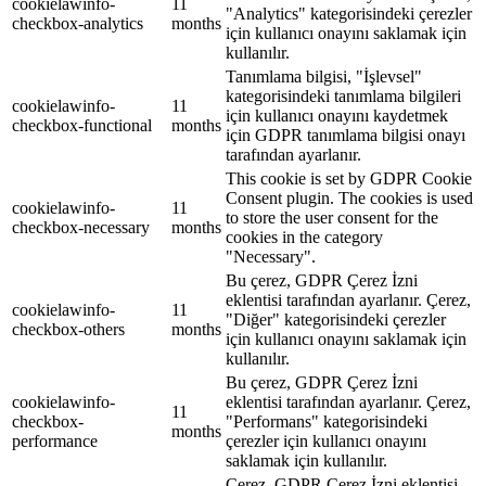
cookielawinfo-
11
"Analytics" kategorisindeki çerezler
checkbox-analytics
months
için kullanıcı onayını saklamak için
kullanılır.
Tanımlama bilgisi, "İşlevsel"
kategorisindeki tanımlama bilgileri
cookielawinfo-
11
için kullanıcı onayını kaydetmek
checkbox-functional
months
için GDPR tanımlama bilgisi onayı
tarafından ayarlanır.
This cookie is set by GDPR Cookie
Consent plugin. The cookies is used
cookielawinfo-
11
to store the user consent for the
checkbox-necessary
months
cookies in the category
"Necessary".
Bu çerez, GDPR Çerez İzni
eklentisi tarafından ayarlanır. Çerez,
cookielawinfo-
11
"Diğer" kategorisindeki çerezler
checkbox-others
months
için kullanıcı onayını saklamak için
kullanılır.
Bu çerez, GDPR Çerez İzni
cookielawinfo-
eklentisi tarafından ayarlanır. Çerez,
11
checkbox-
"Performans" kategorisindeki
months
performance
çerezler için kullanıcı onayını
saklamak için kullanılır.
Çerez, GDPR Çerez İzni eklentisi