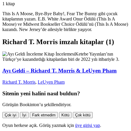
1 kitap
This Is A Moose, Bye-Bye Baby!, Fear The Bunny gibi çocuk
kitaplarının yazarı. E.B. White Award Onur Ödülü (This Is A
Moose) ve Midwest Bookseller Choice Ödülü’nü (This Is A Moose)
kazandı. New Jersey’de ailesiyle birlikte yaşıyor.
Richard T. Morris imzalı kitaplar (1)
İnceleme
Kitap İncelemesi
Ketebe Yayınları’nın
Türkçe’ye kazandırdığı kitaplardan biri de 2022 yılı itibariyle 3.
Ayı Geldi – Richard T. Morris & LeUyen Pham
Richard T. Morris
,
LeUyen Pham
Sitenin yeni halini nasıl buldun?
Görüşün Bookinton’u şekillendiriyor.
Çok iyi
İyi
Fark etmedim
Kötü
Çok kötü
Oyun herkese açık. Görüş yazmak için
üye girişi yap
.