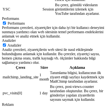
Bu çerez, gömülü videoların
YSC
Session
görüntülerini izlemek için
YouTube tarafından ayarlanır.
Performans
Performans
Performans çerezleri, ziyaretçiler için daha iyi bir kullanıcı deneyimi
sunmaya yardımcı olan web sitesinin temel performans endekslerini
anlamak ve analiz etmek için kullanılır.
Analizler
Analizler
Analiz çerezleri, ziyaretçilerin web sitesi ile nasıl etkileşimde
bulunduğunu anlamak için kullanılır. Bu çerezler, ziyaretçi sayısı,
hemen çıkma oranı, trafik kaynağı vb. ölçümler hakkında bilgi
sağlamaya yardımcı olur.
Çerez
Süre
Açıklama
Tanımlama bilgisi, kullanıcının ilk
1
mailchimp_landing_site
ziyaret ettiği sayfayı kaydetmek için
month
MailChimp tarafından ayarlanır.
Bu çerez, post-views-counter
tarafından oluşturulur. Bu çerez, bir
pvc_visits[0]
1 day
gönderiye yapılan ziyaretlerin
sayısını saymak için kullanılır.
Reklam