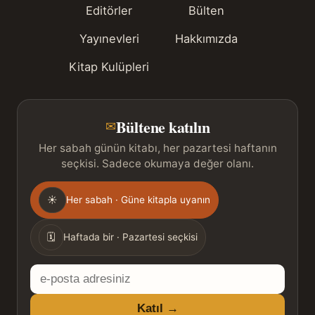
Editörler
Bülten
Yayınevleri
Hakkımızda
Kitap Kulüpleri
Bültene katılın
✉
Her sabah günün kitabı, her pazartesi haftanın
seçkisi. Sadece okumaya değer olanı.
Gönderim
☀
Her sabah · Güne kitapla uyanın
sıklığı
🗓
Haftada bir · Pazartesi seçkisi
E-
posta
Katıl →