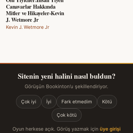
Canavarlar Hakkında
Mitler ve Hikayeler-Kevin
J. Wetmore Jr
Kevin J. Wetmore Jr
Sitenin yeni halini nasıl buldun?
Görüşün Bookinton’u şekillendiriyor.
Çok iyi
İyi
Fark etmedim
Kötü
Çok kötü
Oyun herkese açık. Görüş yazmak için
üye girişi