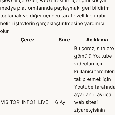
İşlevsel çerezler, web sitesinin içeriğini sosyal
medya platformlarında paylaşmak, geri bildirim
toplamak ve diğer üçüncü taraf özellikleri gibi
belirli işlevlerin gerçekleştirilmesine yardımcı
olur.
Çerez
Süre
Açıklama
Bu çerez, sitelere
gömülü Youtube
videoları için
kullanıcı tercihler
takip etmek için
Youtube tarafınd
ayarlanır; ayrıca
VISITOR_INFO1_LIVE
6 Ay
web sitesi
ziyaretçisinin