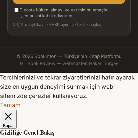
adresiniz
E-posta bülteni almayı ve verimin bu amaçla
işlenmesini kabul ediyorum.
🔒
Çift onaylı kayıt · KVKK uyumlu · tek tıkla çıkış
© 2026 Bookinton — Türkiye’nin Kitap Platformu
HT Book Review — webmaster: Hakan Turgay
Tercihlerinizi ve tekrar ziyaretlerinizi hatırlayarak
size en uygun deneyimi sunmak için web
sitemizde çerezler kullanıyoruz.
Tamam
Kapat
Gizliliğe Genel Bakış