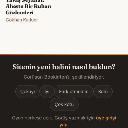
Aheste Bir Ruhun
Gözlemleri
Gökhan Kutluer
Sitenin yeni halini nasıl buldun?
Görüşün Bookinton’u şekillendiriyor.
Çok iyi
İyi
Fark etmedim
Kötü
Çok kötü
Oyun herkese açık. Görüş yazmak için
üye girişi
yap
.