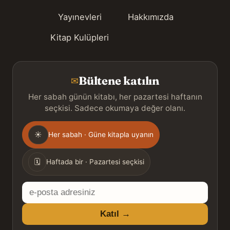
Yayınevleri
Hakkımızda
Kitap Kulüpleri
Bültene katılın
✉
Her sabah günün kitabı, her pazartesi haftanın
seçkisi. Sadece okumaya değer olanı.
Gönderim
☀
Her sabah · Güne kitapla uyanın
sıklığı
🗓
Haftada bir · Pazartesi seçkisi
E-
posta
Katıl →
adresiniz