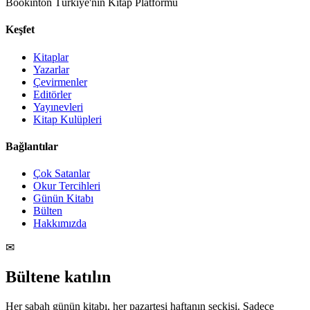
Bookinton Türkiye'nin Kitap Platformu
Keşfet
Kitaplar
Yazarlar
Çevirmenler
Editörler
Yayınevleri
Kitap Kulüpleri
Bağlantılar
Çok Satanlar
Okur Tercihleri
Günün Kitabı
Bülten
Hakkımızda
✉
Bültene katılın
Her sabah günün kitabı, her pazartesi haftanın seçkisi. Sadece