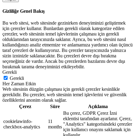
Gizliliğe Genel Bakış
Bu web sitesi, web sitesinde gezinirken deneyiminizi geliştirmek
için çerezler kullanır. Bunlardan gerekli olarak kategorize edilen
çerezler, web sitesinin temel işlevlerinin çalışması için gerekli
olduklarından tarayıcınızda saklanır. Ayrıca, bu web sitesini nasıl
kullandığınızı analiz etmemize ve anlamamıza yardımcı olan üçüncü
taraf çerezleri de kullanıyoruz. Bu çerezler tarayıcınızda yalnızca
sizin izninizle saklanacaktır. Bu çerezleri devre dışı bırakma
seçeneğiniz de vardır. Ancak bu çerezlerden bazılarını devre dışı
bırakmak tarama deneyiminizi etkileyebilir.
Gerekli
Gerekli
Her Zaman Etkin
Web sitesinin düzgün çalışması için gerekli çerezler kesinlikle
gereklidir. Bu çerezler, web sitesinin temel işlevlerini ve güvenlik
özelliklerini anonim olarak sağlar.
Çerez
Süre
Açıklama
Bu çerez, GDPR Çerez İzni
eklentisi tarafından ayarlanır. Çerez,
cookielawinfo-
11
"Analytics" kategorisindeki çerezler
checkbox-analytics
months
için kullanıcı onayını saklamak için
kullanılır.