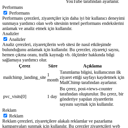
YouTube tarafından ayarlanır.
Performans
Performans
Performans çerezleri, ziyaretçiler için daha iyi bir kullanıcı deneyimi
sunmaya yardımcı olan web sitesinin temel performans endekslerini
anlamak ve analiz etmek için kullanılır.
Analizler
Analizler
Analiz çerezleri, ziyaretçilerin web sitesi ile nasıl etkileşimde
bulunduğunu anlamak için kullanılır. Bu çerezler, ziyaretçi sayısı,
hemen çıkma oranı, trafik kaynağı vb. ölçümler hakkında bilgi
sağlamaya yardımcı olur.
Çerez
Süre
Açıklama
Tanımlama bilgisi, kullanıcının ilk
1
mailchimp_landing_site
ziyaret ettiği sayfayı kaydetmek için
month
MailChimp tarafından ayarlanır.
Bu çerez, post-views-counter
tarafından oluşturulur. Bu çerez, bir
pvc_visits[0]
1 day
gönderiye yapılan ziyaretlerin
sayısını saymak için kullanılır.
Reklam
Reklam
Reklam çerezleri, ziyaretçilere alakalı reklamlar ve pazarlama
kampanyaları sunmak için kullanılır. Bu çerezler ziyaretçileri web