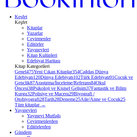
Keşfet
Keşfet
Kitaplar
Yazarlar
Çevirmenler
Editörler
Yayınevleri
Kitap Kulüpleri
Edebiyat Haritası
Kitap Kategorileri
Genel
475
Yeni Çıkan Kitaplar
354
Çağdaş Dünya
Edebiyatı
120
Dünya Edebiyatı
102
Türk Edebiyatı
91
Çocuk ve
Gençlik
87
Araştırma/İnceleme/Referans
84
Okul
Öncesi
38
Psikoloji ve Kişisel Gelişim
37
Fantastik ve Bilim
Kurgu
32
Polisiye ve Macera
29
Biyografi /
Otobiyografi
28
Tarih
28
Deneme
25
Aile/Anne ve Çocuk
25
Tüm kitaplar
→
Yayınevleri
Yayınevi Mutfağı
Çevirmenlerden
Editörlerden
Gündem