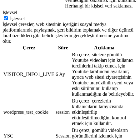
vermediğini saklamak için kullanılır.
Herhangi bir kişisel veri saklamaz.
İşlevsel
İşlevsel
İşlevsel çerezler, web sitesinin içeriğini sosyal medya
platformlarında paylaşmak, geri bildirim toplamak ve diğer üçüncü
taraf özellikleri gibi belirli işlevlerin gerçekleştirilmesine yardımcı
olur.
Çerez
Süre
Açıklama
Bu çerez, sitelere gömülü
Youtube videoları için kullanıcı
tercihlerini takip etmek için
Youtube tarafından ayarlanır;
VISITOR_INFO1_LIVE
6 Ay
ayrıca web sitesi ziyaretçisinin
Youtube arayüzünün yeni veya
eski sürümünü kullanıp
kullanmadığını da belirleyebilir.
Bu çerez, çerezlerin
kullanıcıların tarayıcısında
wordpress_test_cookie
session
etkinleştirilip
etkinleştirilmediğini kontrol
etmek için kullanılır.
Bu çerez, gömülü videoların
YSC
Session
görüntülerini izlemek için