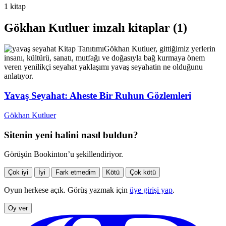
1 kitap
Gökhan Kutluer imzalı kitaplar (1)
Kitap Tanıtımı
Gökhan Kutluer, gittiğimiz yerlerin
insanı, kültürü, sanatı, mutfağı ve doğasıyla bağ kurmaya önem
veren yenilikçi seyahat yaklaşımı yavaş seyahatin ne olduğunu
anlatıyor.
Yavaş Seyahat: Aheste Bir Ruhun Gözlemleri
Gökhan Kutluer
Sitenin yeni halini nasıl buldun?
Görüşün Bookinton’u şekillendiriyor.
Çok iyi
İyi
Fark etmedim
Kötü
Çok kötü
Oyun herkese açık. Görüş yazmak için
üye girişi yap
.
Oy ver