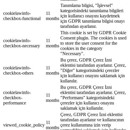
Tanımlama bilgisi, "İşlevsel"
kategorisindeki tanımlama bilgileri
cookielawinfo-
11
için kullanıcı onayını kaydetmek
checkbox-functional
months
için GDPR tanımlama bilgisi onayı
tarafından ayarlanır.
This cookie is set by GDPR Cookie
Consent plugin. The cookies is used
cookielawinfo-
11
to store the user consent for the
checkbox-necessary
months
cookies in the category
"Necessary".
Bu çerez, GDPR Çerez İzni
eklentisi tarafından ayarlanır. Çerez,
cookielawinfo-
11
"Diğer" kategorisindeki çerezler
checkbox-others
months
için kullanıcı onayını saklamak için
kullanılır.
Bu çerez, GDPR Çerez İzni
cookielawinfo-
eklentisi tarafından ayarlanır. Çerez,
11
checkbox-
"Performans" kategorisindeki
months
performance
çerezler için kullanıcı onayını
saklamak için kullanılır.
Çerez, GDPR Çerez İzni eklentisi
tarafından ayarlanır ve kullanıcının
11
viewed_cookie_policy
çerez kullanımına izin verip
months