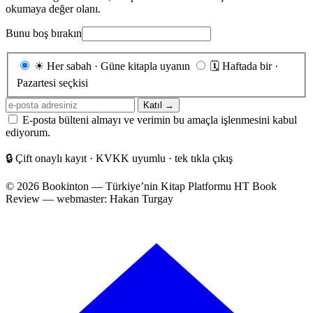
okumaya değer olanı.
Bunu boş bırakın
Gönderim
☀
Her sabah · Güne kitapla uyanın
🗓
Haftada bir ·
sıklığı
Pazartesi seçkisi
E-
Katıl →
posta
E-posta bülteni almayı ve verimin bu amaçla işlenmesini kabul
adresiniz
ediyorum.
🔒
Çift onaylı kayıt · KVKK uyumlu · tek tıkla çıkış
© 2026 Bookinton — Türkiye’nin Kitap Platformu
HT Book
Review — webmaster: Hakan Turgay