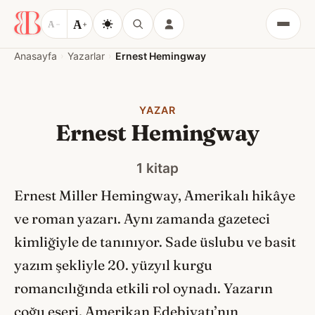
A
A
−
+
Menü
Anasayfa
Yazarlar
Ernest Hemingway
YAZAR
Ernest Hemingway
1 kitap
Ernest Miller Hemingway, Amerikalı hikâye
ve roman yazarı. Aynı zamanda gazeteci
kimliğiyle de tanınıyor. Sade üslubu ve basit
yazım şekliyle 20. yüzyıl kurgu
romancılığında etkili rol oynadı. Yazarın
çoğu eseri, Amerikan Edebiyatı’nın