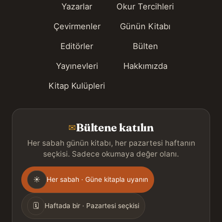
Yazarlar
Okur Tercihleri
Çevirmenler
Günün Kitabı
Editörler
Bülten
Yayınevleri
Hakkımızda
Kitap Kulüpleri
Bültene katılın
✉
Her sabah günün kitabı, her pazartesi haftanın
seçkisi. Sadece okumaya değer olanı.
Gönderim
☀
Her sabah · Güne kitapla uyanın
sıklığı
🗓
Haftada bir · Pazartesi seçkisi