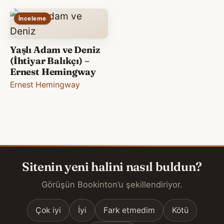
İnceleme
Yaşlı Adam ve Deniz
(İhtiyar Balıkçı) –
Ernest Hemingway
Ernest Hemingway
Sitenin yeni halini nasıl buldun?
Görüşün Bookinton’u şekillendiriyor.
Çok iyi
İyi
Fark etmedim
Kötü