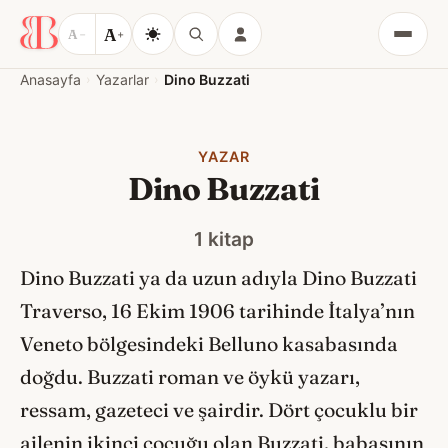
A
A
−
+
Menü
Anasayfa
Yazarlar
Dino Buzzati
YAZAR
Dino Buzzati
1 kitap
Dino Buzzati ya da uzun adıyla Dino Buzzati
Traverso, 16 Ekim 1906 tarihinde İtalya’nın
Veneto bölgesindeki Belluno kasabasında
doğdu. Buzzati roman ve öykü yazarı,
ressam, gazeteci ve şairdir. Dört çocuklu bir
ailenin ikinci çocuğu olan Buzzati, babasının