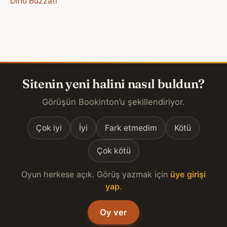
Dino Buzzati
Sitenin yeni halini nasıl buldun?
Görüşün Bookinton’u şekillendiriyor.
Çok iyi
İyi
Fark etmedim
Kötü
Çok kötü
Oyun herkese açık. Görüş yazmak için
üye girişi
yap
.
Oy ver