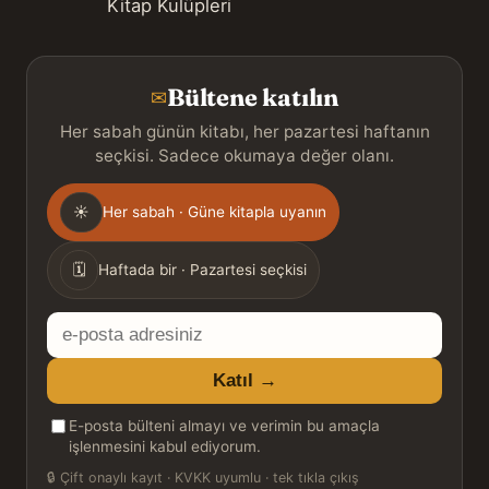
Kitap Kulüpleri
Bültene katılın
✉
Her sabah günün kitabı, her pazartesi haftanın
seçkisi. Sadece okumaya değer olanı.
Gönderim
☀
Her sabah · Güne kitapla uyanın
sıklığı
🗓
Haftada bir · Pazartesi seçkisi
E-
posta
Katıl →
adresiniz
E-posta bülteni almayı ve verimin bu amaçla
işlenmesini kabul ediyorum.
🔒
Çift onaylı kayıt · KVKK uyumlu · tek tıkla çıkış