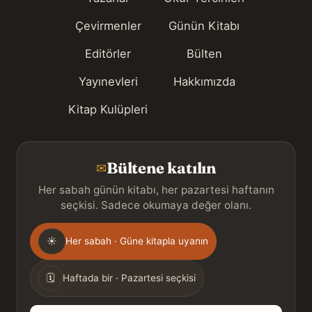
Çevirmenler
Günün Kitabı
Editörler
Bülten
Yayınevleri
Hakkımızda
Kitap Kulüpleri
Bültene katılın
✉
Her sabah günün kitabı, her pazartesi haftanın
seçkisi. Sadece okumaya değer olanı.
Gönderim
☀
Her sabah · Güne kitapla uyanın
sıklığı
🗓
Haftada bir · Pazartesi seçkisi