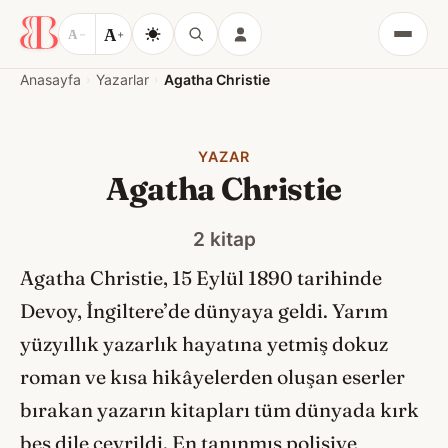
A
A
−
+
Menü
Anasayfa
Yazarlar
Agatha Christie
YAZAR
Agatha Christie
2 kitap
Agatha Christie, 15 Eylül 1890 tarihinde
Devoy, İngiltere’de dünyaya geldi. Yarım
yüzyıllık yazarlık hayatına yetmiş dokuz
roman ve kısa hikâyelerden oluşan eserler
bırakan yazarın kitapları tüm dünyada kırk
beş dile çevrildi. En tanınmış polisiye