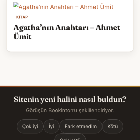
KITAP
Agatha’nın Anahtarı – Ahmet
Ümit
Sitenin yeni halini nasıl buldun?
Görüşün Bookinton’u şekillendiriyor.
Çok iyi
İyi
Fark etmedim
Kötü