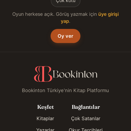
Çok kötü
Oyun herkese açık. Görüş yazmak için
üye girişi
yap
.
Oy ver
Bookinton Türkiye'nin Kitap Platformu
Keşfet
Bağlantılar
Kitaplar
Çok Satanlar
Yazarlar
Okur Tercihleri