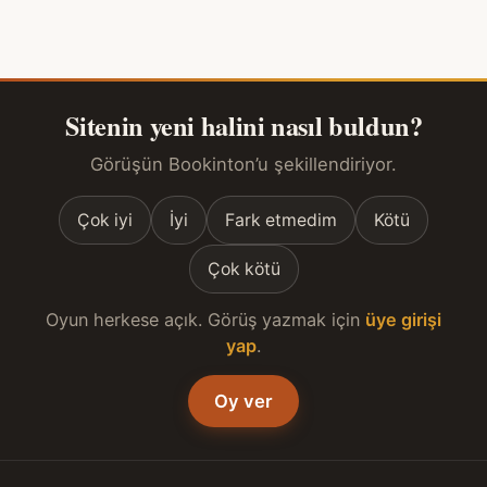
Sitenin yeni halini nasıl buldun?
Görüşün Bookinton’u şekillendiriyor.
Çok iyi
İyi
Fark etmedim
Kötü
Çok kötü
Oyun herkese açık. Görüş yazmak için
üye girişi
yap
.
Oy ver