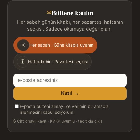
Bültene katılın
✉
Her sabah günün kitabı, her pazartesi haftanın
seçkisi. Sadece okumaya değer olanı.
Gönderim
☀
Her sabah · Güne kitapla uyanın
sıklığı
🗓
Haftada bir · Pazartesi seçkisi
E-
posta
Katıl →
adresiniz
E-posta bülteni almayı ve verimin bu amaçla
işlenmesini kabul ediyorum.
🔒
Çift onaylı kayıt · KVKK uyumlu · tek tıkla çıkış