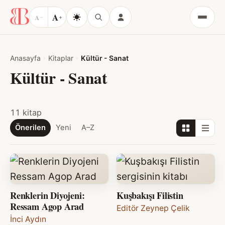
A
A
−
+
Menü
Anasayfa
Kitaplar
Kültür - Sanat
Kültür - Sanat
11 kitap
Önerilen
Yeni
A–Z
Renklerin Diyojeni:
Kuşbakışı Filistin
Ressam Agop Arad
Editör Zeynep Çelik
İnci Aydın