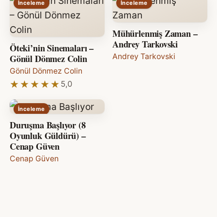
İnceleme
İnceleme
Mühürlenmiş Zaman –
Andrey Tarkovski
Öteki’nin Sinemaları –
Gönül Dönmez Colin
Andrey Tarkovski
Gönül Dönmez Colin
★★★★★
★★★★★
5,0
İnceleme
Duruşma Başlıyor (8
Oyunluk Güldürü) –
Cenap Güven
Cenap Güven