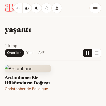
A
A
−
+
Menü
yaşantı
1 kitap
Önerilen
Yeni
A–Z
Arslanhane: Bir
Hükümdarın Doğuşu
Christopher de Bellaigue