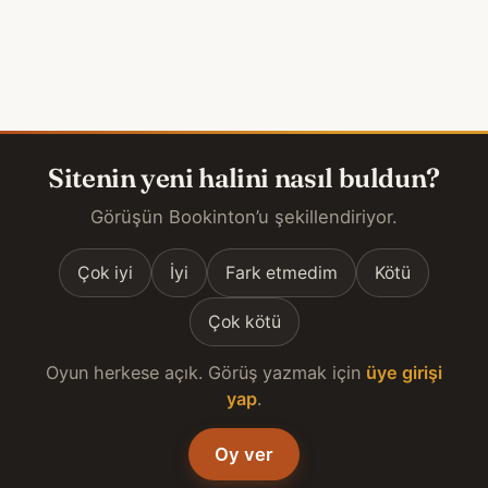
Sitenin yeni halini nasıl buldun?
Görüşün Bookinton’u şekillendiriyor.
Çok iyi
İyi
Fark etmedim
Kötü
Çok kötü
Oyun herkese açık. Görüş yazmak için
üye girişi
yap
.
Oy ver