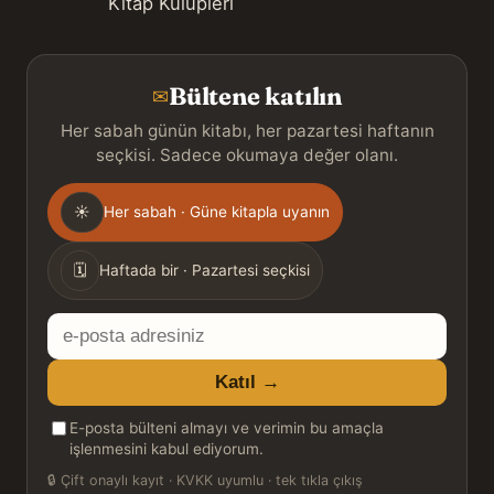
Kitap Kulüpleri
Bültene katılın
✉
Her sabah günün kitabı, her pazartesi haftanın
seçkisi. Sadece okumaya değer olanı.
Gönderim
☀
Her sabah · Güne kitapla uyanın
sıklığı
🗓
Haftada bir · Pazartesi seçkisi
E-
posta
Katıl →
adresiniz
E-posta bülteni almayı ve verimin bu amaçla
işlenmesini kabul ediyorum.
🔒
Çift onaylı kayıt · KVKK uyumlu · tek tıkla çıkış