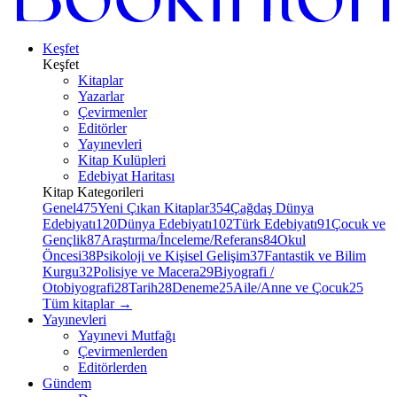
Keşfet
Keşfet
Kitaplar
Yazarlar
Çevirmenler
Editörler
Yayınevleri
Kitap Kulüpleri
Edebiyat Haritası
Kitap Kategorileri
Genel
475
Yeni Çıkan Kitaplar
354
Çağdaş Dünya
Edebiyatı
120
Dünya Edebiyatı
102
Türk Edebiyatı
91
Çocuk ve
Gençlik
87
Araştırma/İnceleme/Referans
84
Okul
Öncesi
38
Psikoloji ve Kişisel Gelişim
37
Fantastik ve Bilim
Kurgu
32
Polisiye ve Macera
29
Biyografi /
Otobiyografi
28
Tarih
28
Deneme
25
Aile/Anne ve Çocuk
25
Tüm kitaplar
→
Yayınevleri
Yayınevi Mutfağı
Çevirmenlerden
Editörlerden
Gündem