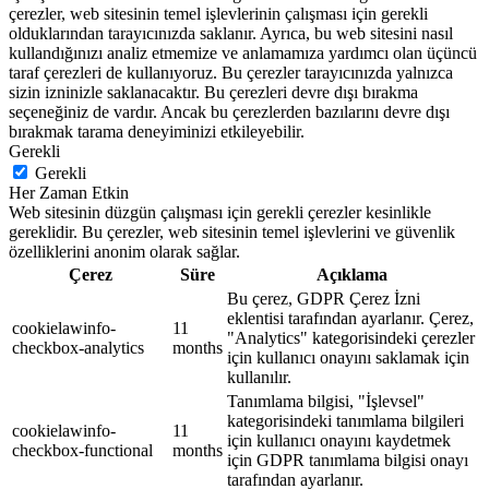
çerezler, web sitesinin temel işlevlerinin çalışması için gerekli
olduklarından tarayıcınızda saklanır. Ayrıca, bu web sitesini nasıl
kullandığınızı analiz etmemize ve anlamamıza yardımcı olan üçüncü
taraf çerezleri de kullanıyoruz. Bu çerezler tarayıcınızda yalnızca
sizin izninizle saklanacaktır. Bu çerezleri devre dışı bırakma
seçeneğiniz de vardır. Ancak bu çerezlerden bazılarını devre dışı
bırakmak tarama deneyiminizi etkileyebilir.
Gerekli
Gerekli
Her Zaman Etkin
Web sitesinin düzgün çalışması için gerekli çerezler kesinlikle
gereklidir. Bu çerezler, web sitesinin temel işlevlerini ve güvenlik
özelliklerini anonim olarak sağlar.
Çerez
Süre
Açıklama
Bu çerez, GDPR Çerez İzni
eklentisi tarafından ayarlanır. Çerez,
cookielawinfo-
11
"Analytics" kategorisindeki çerezler
checkbox-analytics
months
için kullanıcı onayını saklamak için
kullanılır.
Tanımlama bilgisi, "İşlevsel"
kategorisindeki tanımlama bilgileri
cookielawinfo-
11
için kullanıcı onayını kaydetmek
checkbox-functional
months
için GDPR tanımlama bilgisi onayı
tarafından ayarlanır.