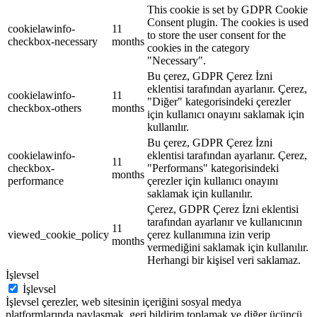
This cookie is set by GDPR Cookie
Consent plugin. The cookies is used
cookielawinfo-
11
to store the user consent for the
checkbox-necessary
months
cookies in the category
"Necessary".
Bu çerez, GDPR Çerez İzni
eklentisi tarafından ayarlanır. Çerez,
cookielawinfo-
11
"Diğer" kategorisindeki çerezler
checkbox-others
months
için kullanıcı onayını saklamak için
kullanılır.
Bu çerez, GDPR Çerez İzni
cookielawinfo-
eklentisi tarafından ayarlanır. Çerez,
11
checkbox-
"Performans" kategorisindeki
months
performance
çerezler için kullanıcı onayını
saklamak için kullanılır.
Çerez, GDPR Çerez İzni eklentisi
tarafından ayarlanır ve kullanıcının
11
viewed_cookie_policy
çerez kullanımına izin verip
months
vermediğini saklamak için kullanılır.
Herhangi bir kişisel veri saklamaz.
İşlevsel
İşlevsel
İşlevsel çerezler, web sitesinin içeriğini sosyal medya
platformlarında paylaşmak, geri bildirim toplamak ve diğer üçüncü