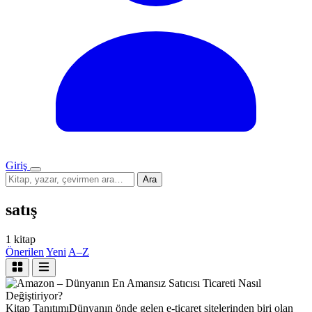
Giriş
Menü
Sitede
Ara
ara
satış
1 kitap
Önerilen
Yeni
A–Z
Kitap Tanıtımı
Dünyanın önde gelen e-ticaret sitelerinden biri olan