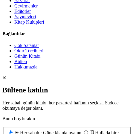
Yazarlar
Çevirmenler
Editörler
Yayınevleri
Kitap Kulüpleri
Bağlantılar
Çok Satanlar
Okur Tercihleri
Günün Kitabı
Bülten
Hakkımızda
✉
Bültene katılın
Her sabah günün kitabı, her pazartesi haftanın seçkisi. Sadece
okumaya değer olanı.
Bunu boş bırakın
Gönderim
☀
Her sabah · Güne kitapla uyanın
🗓
Haftada bir ·