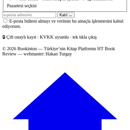
sıklığı
Pazartesi seçkisi
E-
Katıl →
posta
E-posta bülteni almayı ve verimin bu amaçla işlenmesini kabul
adresiniz
ediyorum.
🔒
Çift onaylı kayıt · KVKK uyumlu · tek tıkla çıkış
© 2026 Bookinton — Türkiye’nin Kitap Platformu
HT Book
Review — webmaster: Hakan Turgay