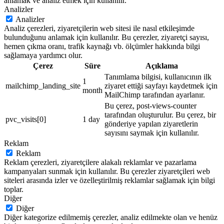
anlamak ve analiz etmek için kullanılır.
Analizler
Analizler
Analiz çerezleri, ziyaretçilerin web sitesi ile nasıl etkileşimde
bulunduğunu anlamak için kullanılır. Bu çerezler, ziyaretçi sayısı,
hemen çıkma oranı, trafik kaynağı vb. ölçümler hakkında bilgi
sağlamaya yardımcı olur.
Çerez
Süre
Açıklama
Tanımlama bilgisi, kullanıcının ilk
1
mailchimp_landing_site
ziyaret ettiği sayfayı kaydetmek için
month
MailChimp tarafından ayarlanır.
Bu çerez, post-views-counter
tarafından oluşturulur. Bu çerez, bir
pvc_visits[0]
1 day
gönderiye yapılan ziyaretlerin
sayısını saymak için kullanılır.
Reklam
Reklam
Reklam çerezleri, ziyaretçilere alakalı reklamlar ve pazarlama
kampanyaları sunmak için kullanılır. Bu çerezler ziyaretçileri web
siteleri arasında izler ve özelleştirilmiş reklamlar sağlamak için bilgi
toplar.
Diğer
Diğer
Diğer kategorize edilmemiş çerezler, analiz edilmekte olan ve henüz