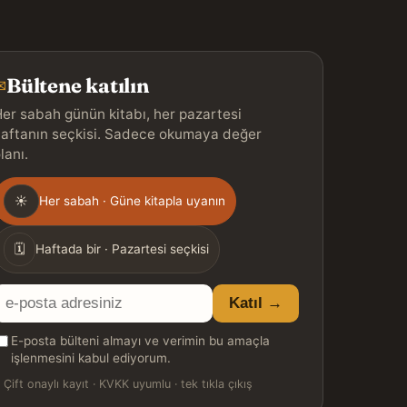
Bültene katılın
✉
er sabah günün kitabı, her pazartesi
aftanın seçkisi. Sadece okumaya değer
lanı.
Gönderim
☀
Her sabah · Güne kitapla uyanın
ıklığı
🗓
Haftada bir · Pazartesi seçkisi
E-
Katıl →
posta
E-posta bülteni almayı ve verimin bu amaçla
adresiniz
işlenmesini kabul ediyorum.

Çift onaylı kayıt · KVKK uyumlu · tek tıkla çıkış