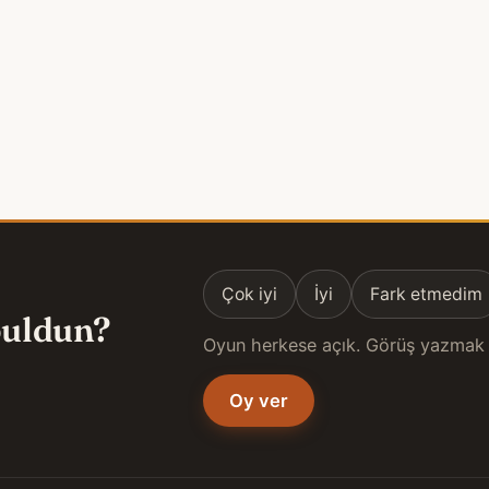
Çok iyi
İyi
Fark etmedim
 buldun?
Oyun herkese açık. Görüş yazmak 
Oy ver