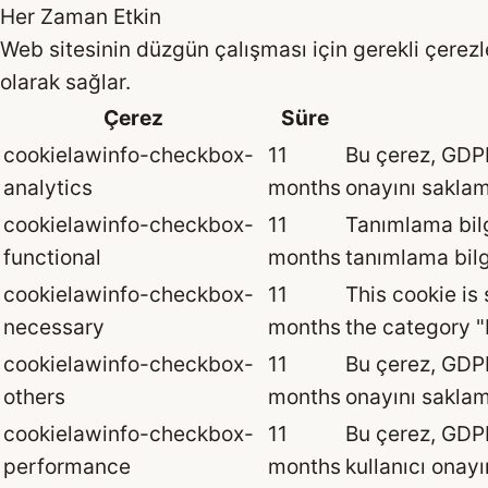
Her Zaman Etkin
Web sitesinin düzgün çalışması için gerekli çerezler
olarak sağlar.
Çerez
Süre
cookielawinfo-checkbox-
11
Bu çerez, GDPR 
analytics
months
onayını saklama
cookielawinfo-checkbox-
11
Tanımlama bilg
functional
months
tanımlama bilg
cookielawinfo-checkbox-
11
This cookie is
necessary
months
the category 
cookielawinfo-checkbox-
11
Bu çerez, GDPR 
others
months
onayını saklama
cookielawinfo-checkbox-
11
Bu çerez, GDPR
performance
months
kullanıcı onayı