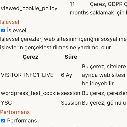
11
Çerez, GDPR Çe
viewed_cookie_policy
months
saklamak için k
İşlevsel
İşlevsel
İşlevsel çerezler, web sitesinin içeriğini sosyal m
işlevlerin gerçekleştirilmesine yardımcı olur.
Çerez
Süre
Bu çerez, sitelere
VISITOR_INFO1_LIVE
6 Ay
ayrıca web sitesi
belirleyebilir.
wordpress_test_cookie
session
Bu çerez, çerezleri
YSC
Session
Bu çerez, gömülü 
Performans
Performans