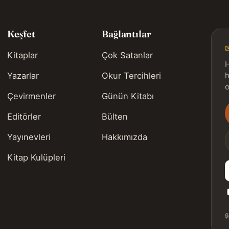
Keşfet
Bağlantılar
Kitaplar
Çok Satanlar
H
Yazarlar
Okur Tercihleri
h
o
Çevirmenler
Günün Kitabı
Editörler
Bülten
s
Yayınevleri
Hakkımızda
Kitap Kulüpleri
