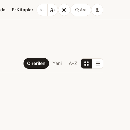
A
zda
E-Kitaplar
Ara
A
−
+
Önerilen
Yeni
A–Z