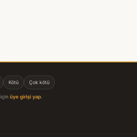
Kötü
Çok kötü
için
üye girişi yap
.