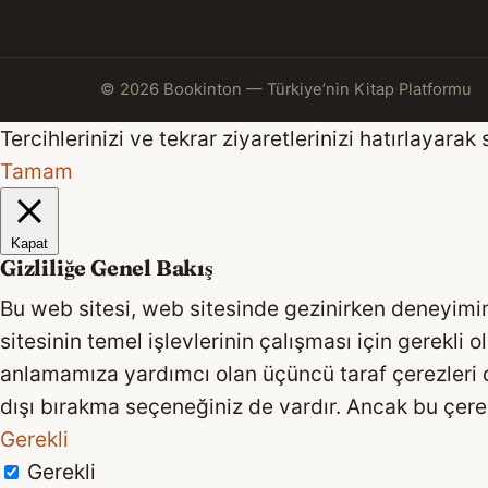
© 2026 Bookinton — Türkiye’nin Kitap Platformu
Tercihlerinizi ve tekrar ziyaretlerinizi hatırlaya
Tamam
Kapat
Gizliliğe Genel Bakış
Bu web sitesi, web sitesinde gezinirken deneyimini
sitesinin temel işlevlerinin çalışması için gerekli 
anlamamıza yardımcı olan üçüncü taraf çerezleri de
dışı bırakma seçeneğiniz de vardır. Ancak bu çerez
Gerekli
Gerekli