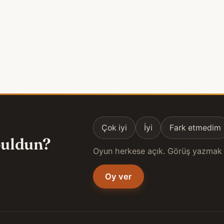
Çok iyi
İyi
Fark etmedim
 buldun?
Oyun herkese açık. Görüş yazmak 
Oy ver