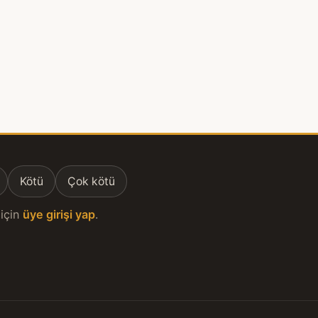
Kötü
Çok kötü
için
üye girişi yap
.