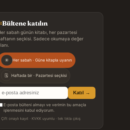
Bültene katılın
✉
er sabah günün kitabı, her pazartesi
aftanın seçkisi. Sadece okumaya değer
lanı.
Gönderim
☀
Her sabah · Güne kitapla uyanın
ıklığı
🗓
Haftada bir · Pazartesi seçkisi
E-
Katıl →
posta
E-posta bülteni almayı ve verimin bu amaçla
adresiniz
işlenmesini kabul ediyorum.

Çift onaylı kayıt · KVKK uyumlu · tek tıkla çıkış