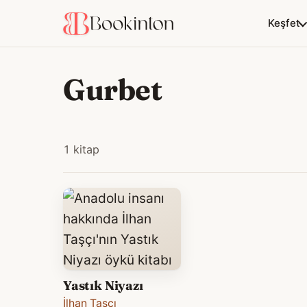
Keşfet
Gurbet
1 kitap
Yastık Niyazı
İlhan Taşcı