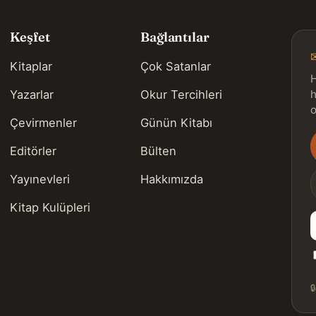
Keşfet
Bağlantılar
Kitaplar
Çok Satanlar
H
Yazarlar
Okur Tercihleri
h
o
Çevirmenler
Günün Kitabı
Editörler
Bülten
s
Yayınevleri
Hakkımızda
Kitap Kulüpleri
