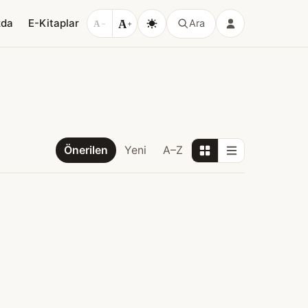
A
zda
E-Kitaplar
Ara
A
−
+
Önerilen
Yeni
A–Z