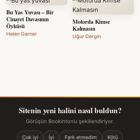
Bu Yas Yuvası – Bir
Cinayet Davasının
Motorda Kimse
Öyküsü
Kalmasın
Helen Garner
Uğur Gergin
Sitenin yeni halini nasıl buldun?
Görüşün Bookinton’u şekillendiriyor.
Çok iyi
İyi
Fark etmedim
Kötü