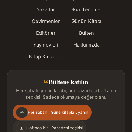
Yazarlar
Okur Tercihleri
Çevirmenler
Günün Kitabı
Editörler
Bülten
Yayınevleri
Hakkımızda
Kitap Kulüpleri
Bültene katılın
✉
Her sabah günün kitabı, her pazartesi haftanın
seçkisi. Sadece okumaya değer olanı.
Gönderim
☀
Her sabah · Güne kitapla uyanın
sıklığı
🗓
Haftada bir · Pazartesi seçkisi