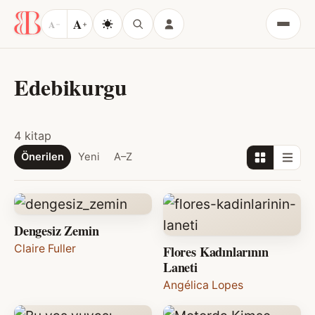
A
A
−
+
Menü
Edebikurgu
4 kitap
Önerilen
Yeni
A–Z
Dengesiz Zemin
Claire Fuller
Flores Kadınlarının
Laneti
Angélica Lopes