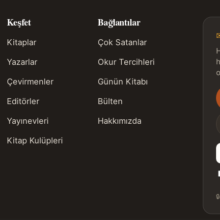
Keşfet
Bağlantılar
Kitaplar
Çok Satanlar
H
Yazarlar
Okur Tercihleri
h
o
Çevirmenler
Günün Kitabı
Editörler
Bülten
s
Yayınevleri
Hakkımızda
Kitap Kulüpleri
