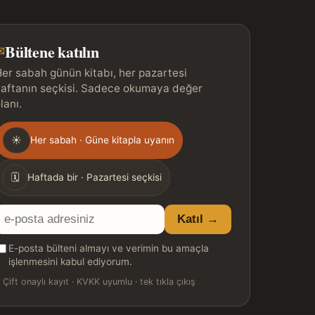
Bültene katılın
✉
er sabah günün kitabı, her pazartesi
aftanın seçkisi. Sadece okumaya değer
lanı.
Gönderim
☀
Her sabah · Güne kitapla uyanın
ıklığı
🗓
Haftada bir · Pazartesi seçkisi
E-
Katıl →
posta
E-posta bülteni almayı ve verimin bu amaçla
adresiniz
işlenmesini kabul ediyorum.

Çift onaylı kayıt · KVKK uyumlu · tek tıkla çıkış