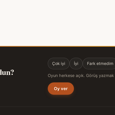
Çok iyi
İyi
Fark etmedim
ldun?
Oyun herkese açık. Görüş yazmak 
Oy ver