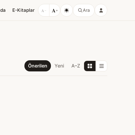
A
zda
E-Kitaplar
A
Ara
−
+
Önerilen
Yeni
A–Z