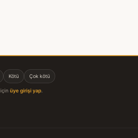
Kötü
Çok kötü
için
üye girişi yap
.