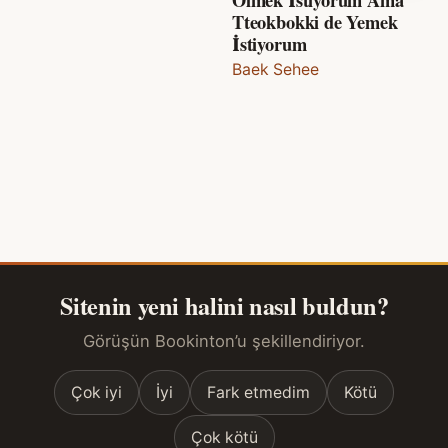
Tteokbokki de Yemek
İstiyorum
Baek Sehee
Sitenin yeni halini nasıl buldun?
Görüşün Bookinton’u şekillendiriyor.
Çok iyi
İyi
Fark etmedim
Kötü
Çok kötü