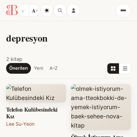
A
A
−
+
Menü
depresyon
2 kitap
Önerilen
Yeni
A–Z
Telefon Kulübesindeki
Kız
Lee Su-Yeon
Ölmek İstiyorum Ama