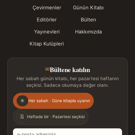
Çevirmenler
Günün Kitabı
Editörler
Bülten
Yayınevleri
Hakkımızda
Kitap Kulüpleri
Bültene katılın
✉
Her sabah günün kitabı, her pazartesi haftanın
seçkisi. Sadece okumaya değer olanı.
Gönderim
☀
Her sabah · Güne kitapla uyanın
sıklığı
🗓
Haftada bir · Pazartesi seçkisi
E-