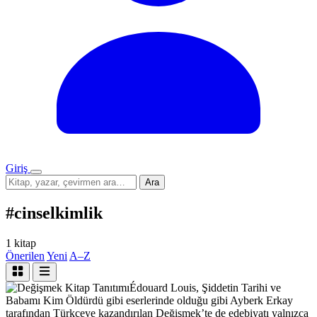
Giriş
Menü
Sitede
Ara
ara
#cinselkimlik
1 kitap
Önerilen
Yeni
A–Z
Kitap Tanıtımı
Édouard Louis, Şiddetin Tarihi ve
Babamı Kim Öldürdü gibi eserlerinde olduğu gibi Ayberk Erkay
tarafından Türkçeye kazandırılan Değişmek’te de edebiyatı yalnızca