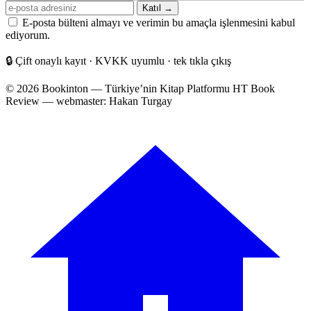
E-
Katıl →
posta
E-posta bülteni almayı ve verimin bu amaçla işlenmesini kabul
adresiniz
ediyorum.
🔒
Çift onaylı kayıt · KVKK uyumlu · tek tıkla çıkış
© 2026 Bookinton — Türkiye’nin Kitap Platformu
HT Book
Review — webmaster: Hakan Turgay