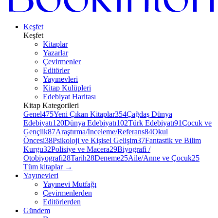
Keşfet
Keşfet
Kitaplar
Yazarlar
Çevirmenler
Editörler
Yayınevleri
Kitap Kulüpleri
Edebiyat Haritası
Kitap Kategorileri
Genel
475
Yeni Çıkan Kitaplar
354
Çağdaş Dünya
Edebiyatı
120
Dünya Edebiyatı
102
Türk Edebiyatı
91
Çocuk ve
Gençlik
87
Araştırma/İnceleme/Referans
84
Okul
Öncesi
38
Psikoloji ve Kişisel Gelişim
37
Fantastik ve Bilim
Kurgu
32
Polisiye ve Macera
29
Biyografi /
Otobiyografi
28
Tarih
28
Deneme
25
Aile/Anne ve Çocuk
25
Tüm kitaplar
→
Yayınevleri
Yayınevi Mutfağı
Çevirmenlerden
Editörlerden
Gündem