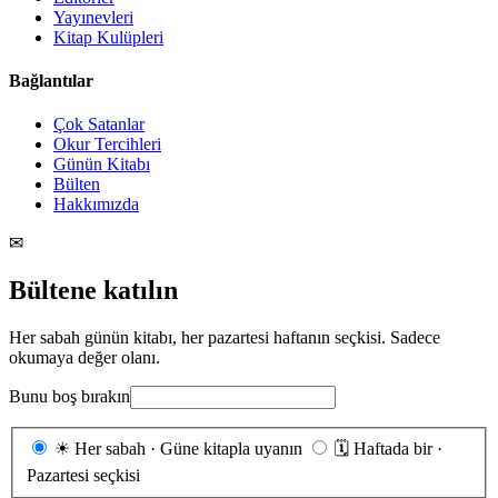
Yayınevleri
Kitap Kulüpleri
Bağlantılar
Çok Satanlar
Okur Tercihleri
Günün Kitabı
Bülten
Hakkımızda
✉
Bültene katılın
Her sabah günün kitabı, her pazartesi haftanın seçkisi. Sadece
okumaya değer olanı.
Bunu boş bırakın
Gönderim
☀
Her sabah · Güne kitapla uyanın
🗓
Haftada bir ·
sıklığı
Pazartesi seçkisi