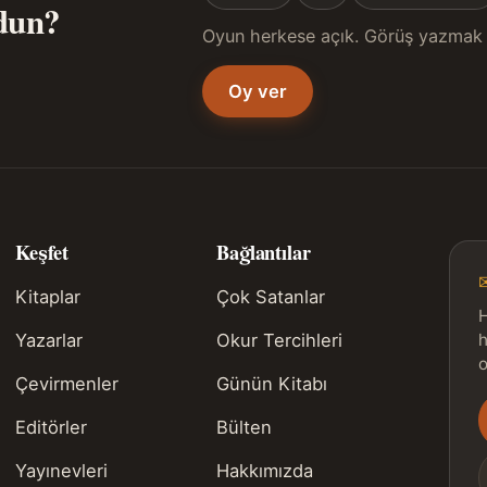
ldun?
Oyun herkese açık. Görüş yazmak 
Oy ver
Keşfet
Bağlantılar
Kitaplar
Çok Satanlar
H
Yazarlar
Okur Tercihleri
h
o
Çevirmenler
Günün Kitabı
Editörler
Bülten
s
Yayınevleri
Hakkımızda