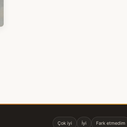
Çok iyi
İyi
Fark etmedim