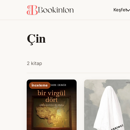
Keşfet
Çin
2 kitap
İnceleme