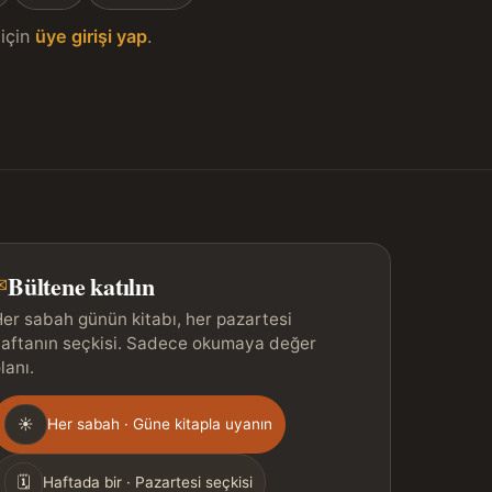
için
üye girişi yap
.
Bültene katılın
✉
er sabah günün kitabı, her pazartesi
aftanın seçkisi. Sadece okumaya değer
lanı.
Gönderim
☀
Her sabah · Güne kitapla uyanın
ıklığı
🗓
Haftada bir · Pazartesi seçkisi