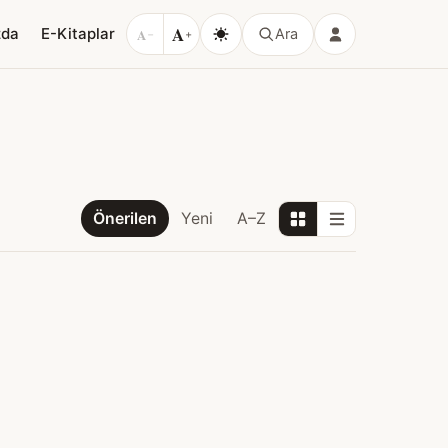
A
zda
E-Kitaplar
A
Ara
−
+
Önerilen
Yeni
A–Z