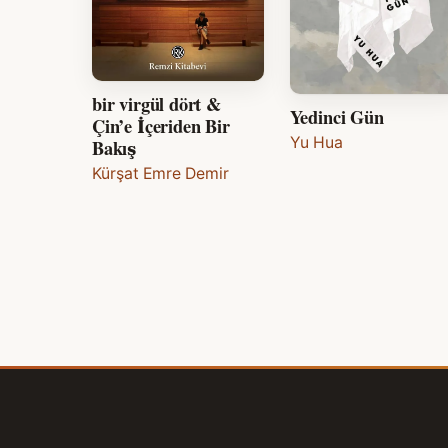
bir virgül dört &
Yedinci Gün
Çin’e İçeriden Bir
Yu Hua
Bakış
Kürşat Emre Demir