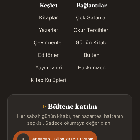
Keşfet
Bağlantılar
Kitaplar
Çok Satanlar
Yazarlar
Okur Tercihleri
Çevirmenler
Günün Kitabı
Editörler
Bülten
Yayınevleri
Hakkımızda
Kitap Kulüpleri
Bültene katılın
✉
Her sabah günün kitabı, her pazartesi haftanın
seçkisi. Sadece okumaya değer olanı.
Gönderim
☀
Her sabah · Güne kitapla uyanın