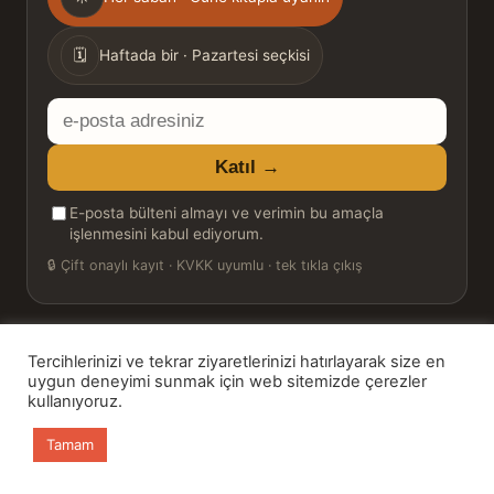
sıklığı
🗓
Haftada bir · Pazartesi seçkisi
E-
posta
Katıl →
adresiniz
E-posta bülteni almayı ve verimin bu amaçla
işlenmesini kabul ediyorum.
🔒
Çift onaylı kayıt · KVKK uyumlu · tek tıkla çıkış
Tercihlerinizi ve tekrar ziyaretlerinizi hatırlayarak size en
© 2026 Bookinton — Türkiye’nin Kitap Platformu
uygun deneyimi sunmak için web sitemizde çerezler
kullanıyoruz.
HT Book Review — webmaster: Hakan Turgay
Tamam
Ana sayfa
Kitaplar
Günün Kitabı
Bülten