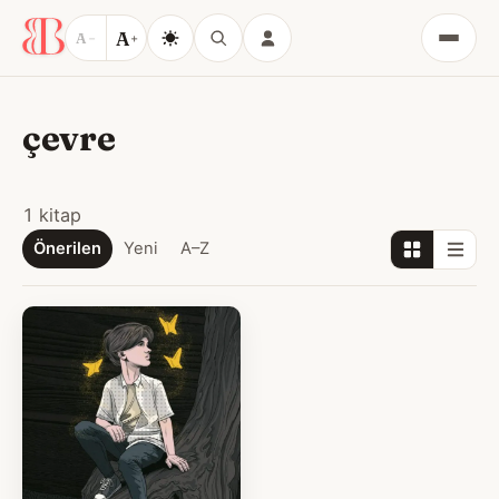
A
A
−
+
Menü
çevre
1 kitap
Önerilen
Yeni
A–Z