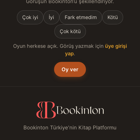
Görüşün Bookinton’u şekillendiriyor.
Çok iyi
İyi
Fark etmedim
Kötü
Çok kötü
Oyun herkese açık. Görüş yazmak için
üye girişi
yap
.
Oy ver
Bookinton Türkiye'nin Kitap Platformu