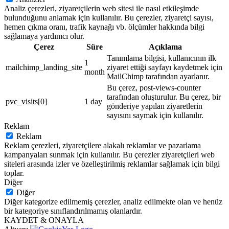
Analiz çerezleri, ziyaretçilerin web sitesi ile nasıl etkileşimde
bulunduğunu anlamak için kullanılır. Bu çerezler, ziyaretçi sayısı,
hemen çıkma oranı, trafik kaynağı vb. ölçümler hakkında bilgi
sağlamaya yardımcı olur.
Çerez
Süre
Açıklama
Tanımlama bilgisi, kullanıcının ilk
1
mailchimp_landing_site
ziyaret ettiği sayfayı kaydetmek için
month
MailChimp tarafından ayarlanır.
Bu çerez, post-views-counter
tarafından oluşturulur. Bu çerez, bir
pvc_visits[0]
1 day
gönderiye yapılan ziyaretlerin
sayısını saymak için kullanılır.
Reklam
Reklam
Reklam çerezleri, ziyaretçilere alakalı reklamlar ve pazarlama
kampanyaları sunmak için kullanılır. Bu çerezler ziyaretçileri web
siteleri arasında izler ve özelleştirilmiş reklamlar sağlamak için bilgi
toplar.
Diğer
Diğer
Diğer kategorize edilmemiş çerezler, analiz edilmekte olan ve henüz
bir kategoriye sınıflandırılmamış olanlardır.
KAYDET & ONAYLA