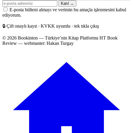
E-
Katıl →
posta
E-posta bülteni almayı ve verimin bu amaçla işlenmesini kabul
adresiniz
ediyorum.
🔒
Çift onaylı kayıt · KVKK uyumlu · tek tıkla çıkış
© 2026 Bookinton — Türkiye’nin Kitap Platformu
HT Book
Review — webmaster: Hakan Turgay