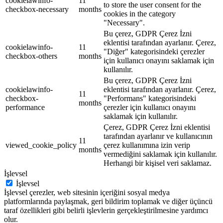
cookielawinfo-
11
to store the user consent for the
checkbox-necessary
months
cookies in the category
"Necessary".
Bu çerez, GDPR Çerez İzni
eklentisi tarafından ayarlanır. Çerez,
cookielawinfo-
11
"Diğer" kategorisindeki çerezler
checkbox-others
months
için kullanıcı onayını saklamak için
kullanılır.
Bu çerez, GDPR Çerez İzni
cookielawinfo-
eklentisi tarafından ayarlanır. Çerez,
11
checkbox-
"Performans" kategorisindeki
months
performance
çerezler için kullanıcı onayını
saklamak için kullanılır.
Çerez, GDPR Çerez İzni eklentisi
tarafından ayarlanır ve kullanıcının
11
viewed_cookie_policy
çerez kullanımına izin verip
months
vermediğini saklamak için kullanılır.
Herhangi bir kişisel veri saklamaz.
İşlevsel
İşlevsel
İşlevsel çerezler, web sitesinin içeriğini sosyal medya
platformlarında paylaşmak, geri bildirim toplamak ve diğer üçüncü
taraf özellikleri gibi belirli işlevlerin gerçekleştirilmesine yardımcı
olur.