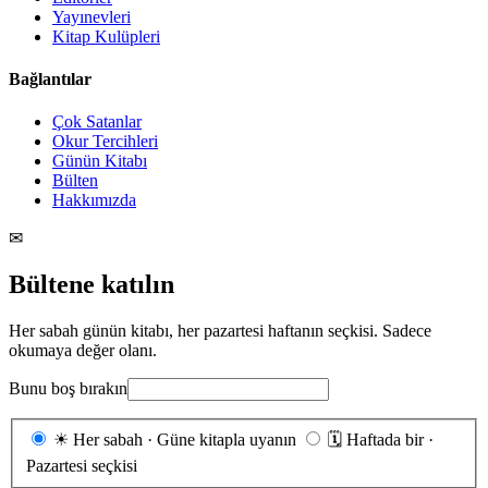
Yayınevleri
Kitap Kulüpleri
Bağlantılar
Çok Satanlar
Okur Tercihleri
Günün Kitabı
Bülten
Hakkımızda
✉
Bültene katılın
Her sabah günün kitabı, her pazartesi haftanın seçkisi. Sadece
okumaya değer olanı.
Bunu boş bırakın
Gönderim
☀
Her sabah · Güne kitapla uyanın
🗓
Haftada bir ·
sıklığı
Pazartesi seçkisi