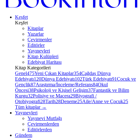
Keşfet
Keşfet
Kitaplar
Yazarlar
Çevirmenler
Editörler
Yayınevleri
Kitap Kulüpleri
Edebiyat Haritası
Kitap Kategorileri
Genel
475
Yeni Çıkan Kitaplar
354
Çağdaş Dünya
Edebiyatı
120
Dünya Edebiyatı
102
Türk Edebiyatı
91
Çocuk ve
Gençlik
87
Araştırma/İnceleme/Referans
84
Okul
Öncesi
38
Psikoloji ve Kişisel Gelişim
37
Fantastik ve Bilim
Kurgu
32
Polisiye ve Macera
29
Biyografi /
Otobiyografi
28
Tarih
28
Deneme
25
Aile/Anne ve Çocuk
25
Tüm kitaplar
→
Yayınevleri
Yayınevi Mutfağı
Çevirmenlerden
Editörlerden
Gündem