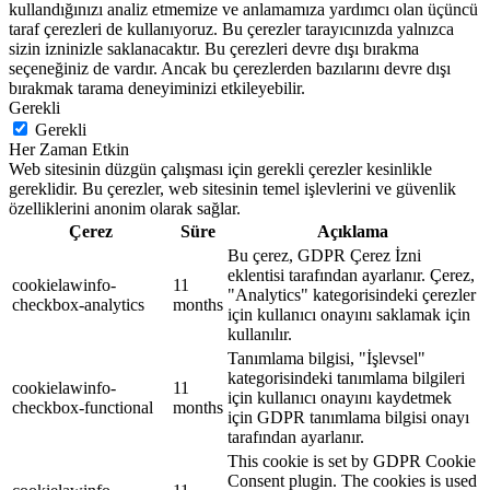
kullandığınızı analiz etmemize ve anlamamıza yardımcı olan üçüncü
taraf çerezleri de kullanıyoruz. Bu çerezler tarayıcınızda yalnızca
sizin izninizle saklanacaktır. Bu çerezleri devre dışı bırakma
seçeneğiniz de vardır. Ancak bu çerezlerden bazılarını devre dışı
bırakmak tarama deneyiminizi etkileyebilir.
Gerekli
Gerekli
Her Zaman Etkin
Web sitesinin düzgün çalışması için gerekli çerezler kesinlikle
gereklidir. Bu çerezler, web sitesinin temel işlevlerini ve güvenlik
özelliklerini anonim olarak sağlar.
Çerez
Süre
Açıklama
Bu çerez, GDPR Çerez İzni
eklentisi tarafından ayarlanır. Çerez,
cookielawinfo-
11
"Analytics" kategorisindeki çerezler
checkbox-analytics
months
için kullanıcı onayını saklamak için
kullanılır.
Tanımlama bilgisi, "İşlevsel"
kategorisindeki tanımlama bilgileri
cookielawinfo-
11
için kullanıcı onayını kaydetmek
checkbox-functional
months
için GDPR tanımlama bilgisi onayı
tarafından ayarlanır.
This cookie is set by GDPR Cookie
Consent plugin. The cookies is used