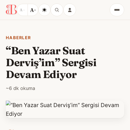
A
A
−
+
Menü
HABERLER
“Ben Yazar Suat
Derviş’im” Sergisi
Devam Ediyor
~6 dk okuma