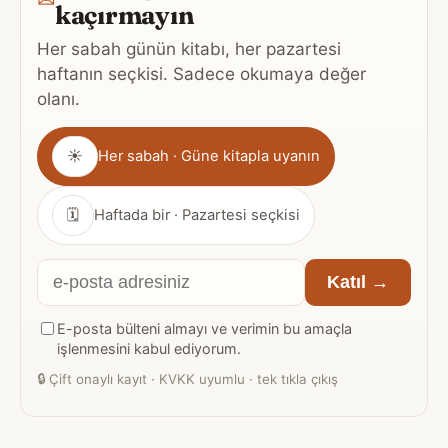
kaçırmayın
Her sabah günün kitabı, her pazartesi
haftanın seçkisi. Sadece okumaya değer
olanı.
Gönderim
☀
Her sabah · Güne kitapla uyanın
sıklığı
🗓
Haftada bir · Pazartesi seçkisi
E-
Katıl →
posta
E-posta bülteni almayı ve verimin bu amaçla
adresiniz
işlenmesini kabul ediyorum.
🔒
Çift onaylı kayıt · KVKK uyumlu · tek tıkla çıkış