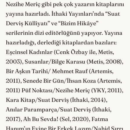
Nezihe Meriç gibi pek çok yazarın kitaplarını
yayına hazırladı. İthaki Yayınları’nda “Suat
Derviş Külliyatı” ve “Bizim Hikâye”
serilerinin dizi editörlüğünü yapıyor. Yayına
hazırladığı, derlediği kitaplardan bazıları:
Eşcinsel Kadınlar (Cenk Özbay ile, Metis,
2003), Susanlar/Bilge Karasu (Metis, 2008),
Bir Aşkın Tarihi/ Mehmet Rauf (Artemis,
2011), Senede Bir Gün/İhsan Koza (Artemis,
2011) Püf Noktası/Nezihe Meriç (YKY, 2011),
Kara Kitap/Suat Derviş (İthaki, 2014),
Anılar Paramparça/Suat Derviş (İthaki,
2017), Ah Bu Sevda! (Sel, 2020), Fatma
Hanım’ın Evine Bir Erkek Lazım/Nahid Sırrı