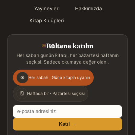
Yayınevleri
Hakkımızda
Kitap Kulüpleri
Bültene katılın
✉
Her sabah günün kitabı, her pazartesi haftanın
seçkisi. Sadece okumaya değer olanı.
Gönderim
☀
Her sabah · Güne kitapla uyanın
sıklığı
🗓
Haftada bir · Pazartesi seçkisi
E-
posta
Katıl →
adresiniz