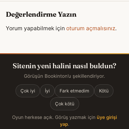
Değerlendirme Yazın
Yorum yapabilmek için
oturum açmalısınız
.
Sitenin yeni halini nasıl buldun?
Görüşün Bookinton’u şekillendiriyor.
Çok iyi
İyi
Fark etmedim
Kötü
Çok kötü
Oyun herkese açık. Görüş yazmak için
üye girişi
yap
.