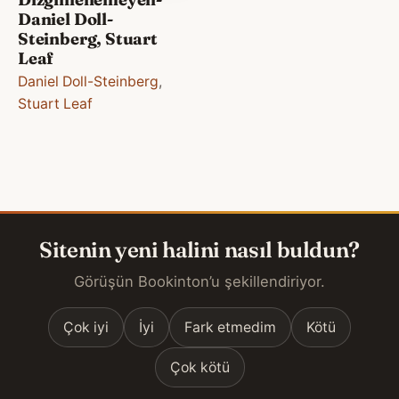
Daniel Doll-
Steinberg, Stuart
Leaf
Daniel Doll-Steinberg
,
Stuart Leaf
Sitenin yeni halini nasıl buldun?
Görüşün Bookinton’u şekillendiriyor.
Çok iyi
İyi
Fark etmedim
Kötü
Çok kötü