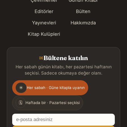
Editörler
Bülten
Yayınevleri
Hakkımızda
Kitap Kulüpleri
Bültene katılın
✉
Her sabah günün kitabı, her pazartesi haftanın
seçkisi. Sadece okumaya değer olanı.
Gönderim
☀
Her sabah · Güne kitapla uyanın
sıklığı
🗓
Haftada bir · Pazartesi seçkisi
E-
posta