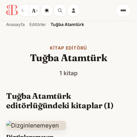
A
A
−
+
Menü
Anasayfa
Editörler
Tuğba Atamtürk
KITAP EDITÖRÜ
Tuğba Atamtürk
1 kitap
Tuğba Atamtürk
editörlüğündeki kitaplar (1)
Dizginlenemeyen-