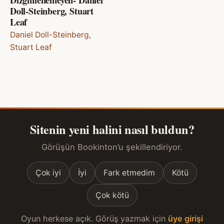
Doll-Steinberg, Stuart
Leaf
Daniel Doll-Steinberg
,
Stuart Leaf
Sitenin yeni halini nasıl buldun?
Görüşün Bookinton’u şekillendiriyor.
Çok iyi
İyi
Fark etmedim
Kötü
Çok kötü
Oyun herkese açık. Görüş yazmak için
üye girişi