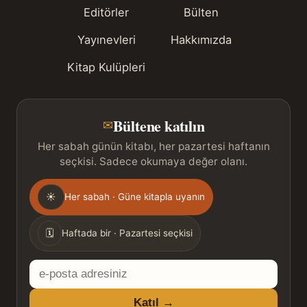
Editörler
Bülten
Yayınevleri
Hakkımızda
Kitap Kulüpleri
Bültene katılın
✉
Her sabah günün kitabı, her pazartesi haftanın
seçkisi. Sadece okumaya değer olanı.
Gönderim
☀
Her sabah · Güne kitapla uyanın
sıklığı
🗓
Haftada bir · Pazartesi seçkisi
E-
posta
Katıl →