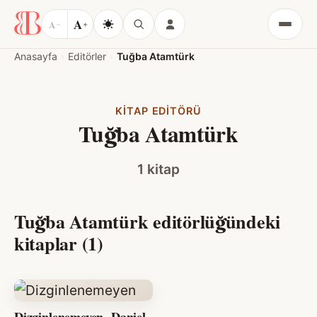
A
A
−
+
Menü
Anasayfa
Editörler
Tuğba Atamtürk
KITAP EDITÖRÜ
Tuğba Atamtürk
1 kitap
Tuğba Atamtürk editörlüğündeki
kitaplar (1)
Dizginlenemeyen- Daniel