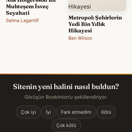
Muhteşem İsveç
Seyahati
Metropol: Şehirlerin
Selma Lagerlöf
Yedi Bin Yıllık
Hikayesi
Ben Wilson
Sitenin yeni halini nasıl buldun?
Görüşün Bookinton’u şekillendiriyor.
Çok iyi
İyi
Fark etmedim
Kötü
Çok kötü