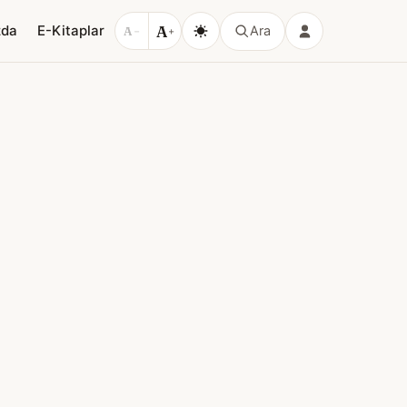
A
zda
E-Kitaplar
Ara
A
−
+