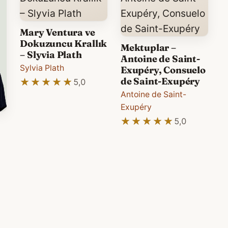
Mary Ventura ve
Dokuzuncu Krallık
Mektuplar –
– Slyvia Plath
Antoine de Saint-
Sylvia Plath
Exupéry, Consuelo
de Saint-Exupéry
★★★★★
★★★★★
5,0
Antoine de Saint-
Exupéry
★★★★★
★★★★★
5,0