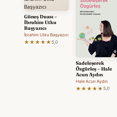
Güneş Duası –
İbrahim Utku
Başyazıcı
İbrahim Utku Başyazıcı
★★★★★
★★★★★
5,0
Sadeleşerek
Özgürleş – Hale
Acun Aydın
Hale Acun Aydın
★★★★★
★★★★★
5,0