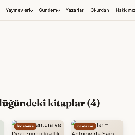
Yayınevleri
Gündem
Yazarlar
Okurdan
Hakkımı
üğündeki kitaplar (4)
İnceleme
İnceleme