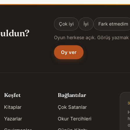
Çok iyi
İyi
Fark etmedim
 buldun?
Oyun herkese açık. Görüş yazmak 
Oy ver
Keşfet
Bağlantılar
Kitaplar
Çok Satanlar
H
Yazarlar
Okur Tercihleri
h
o