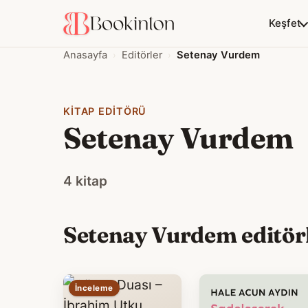
Keşfet
Anasayfa
Editörler
Setenay Vurdem
KITAP EDITÖRÜ
Setenay Vurdem
4 kitap
Setenay Vurdem editörl
İnceleme