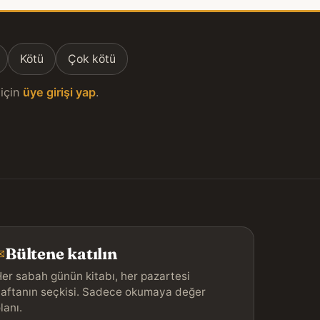
Kötü
Çok kötü
için
üye girişi yap
.
Bültene katılın
✉
er sabah günün kitabı, her pazartesi
aftanın seçkisi. Sadece okumaya değer
lanı.