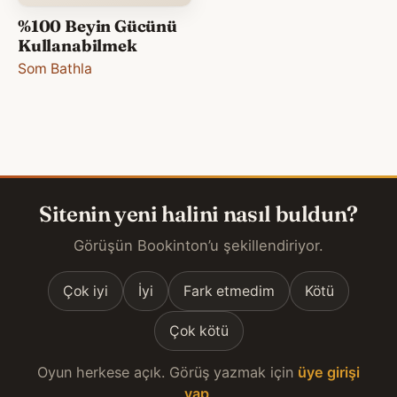
%100 Beyin Gücünü
Kullanabilmek
Som Bathla
Sitenin yeni halini nasıl buldun?
Görüşün Bookinton’u şekillendiriyor.
Çok iyi
İyi
Fark etmedim
Kötü
Çok kötü
Oyun herkese açık. Görüş yazmak için
üye girişi
yap
.