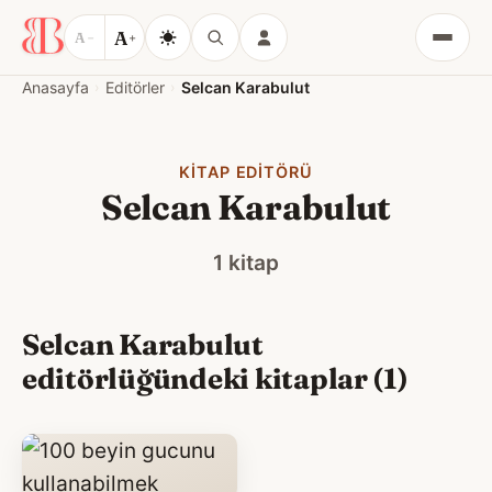
A
A
−
+
Menü
Anasayfa
Editörler
Selcan Karabulut
KITAP EDITÖRÜ
Selcan Karabulut
1 kitap
Selcan Karabulut
editörlüğündeki kitaplar (1)