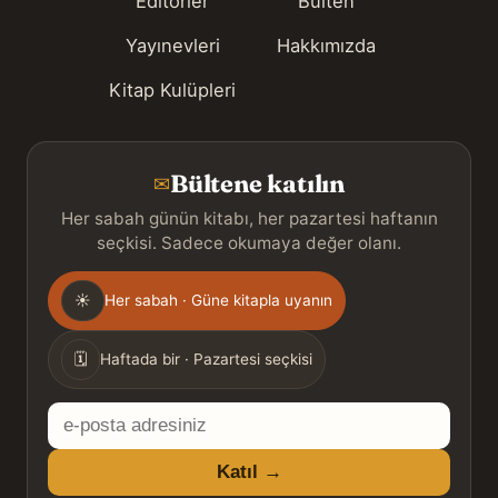
Editörler
Bülten
Yayınevleri
Hakkımızda
Kitap Kulüpleri
Bültene katılın
✉
Her sabah günün kitabı, her pazartesi haftanın
seçkisi. Sadece okumaya değer olanı.
Gönderim
☀
Her sabah · Güne kitapla uyanın
sıklığı
🗓
Haftada bir · Pazartesi seçkisi
E-
posta
Katıl →
adresiniz