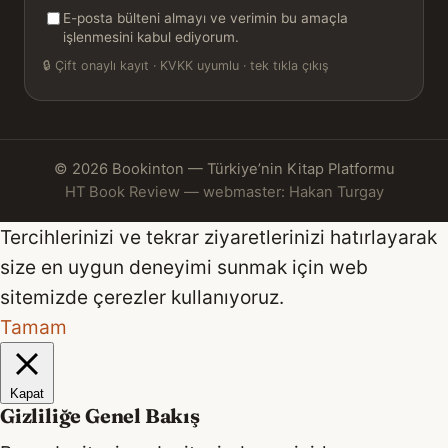
E-posta bülteni almayı ve verimin bu amaçla
işlenmesini kabul ediyorum.
🔒
Çift onaylı kayıt · KVKK uyumlu · tek tıkla çıkış
© 2026 Bookinton — Türkiye’nin Kitap Platformu
HT Book Review — webmaster: Hakan Turgay
Tercihlerinizi ve tekrar ziyaretlerinizi hatırlayarak
size en uygun deneyimi sunmak için web
sitemizde çerezler kullanıyoruz.
Tamam
Kapat
Gizliliğe Genel Bakış