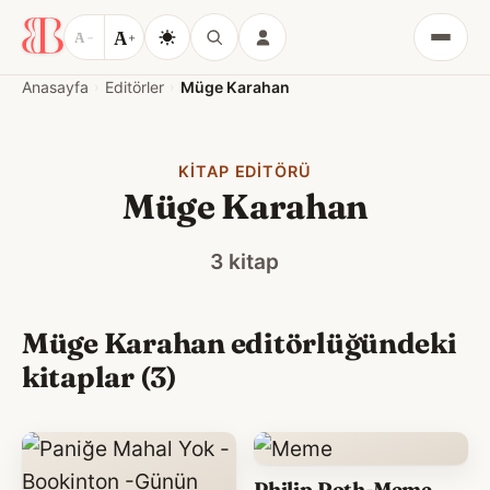
A
A
−
+
Menü
Anasayfa
Editörler
Müge Karahan
KITAP EDITÖRÜ
Müge Karahan
3 kitap
Müge Karahan editörlüğündeki
kitaplar (3)
Philip Roth-Meme