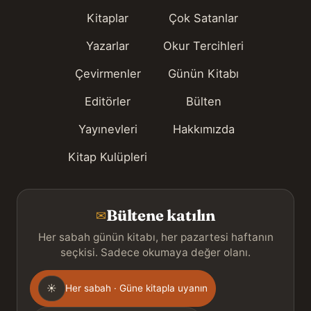
Kitaplar
Çok Satanlar
Yazarlar
Okur Tercihleri
Çevirmenler
Günün Kitabı
Editörler
Bülten
Yayınevleri
Hakkımızda
Kitap Kulüpleri
Bültene katılın
✉
Her sabah günün kitabı, her pazartesi haftanın
seçkisi. Sadece okumaya değer olanı.
Gönderim
☀
Her sabah · Güne kitapla uyanın
sıklığı