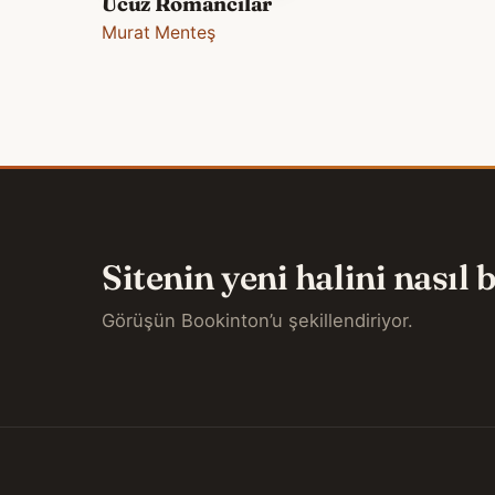
Ucuz Romancılar
Murat Menteş
Sitenin yeni halini nasıl
Görüşün Bookinton’u şekillendiriyor.