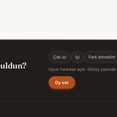
Çok iyi
İyi
Fark etmedim
 buldun?
Oyun herkese açık. Görüş yazmak 
Oy ver