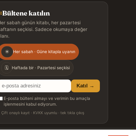
Bültene katılın
✉
er sabah günün kitabı, her pazartesi
aftanın seçkisi. Sadece okumaya değer
lanı.
Gönderim
☀
Her sabah · Güne kitapla uyanın
ıklığı
🗓
Haftada bir · Pazartesi seçkisi
E-
Katıl →
posta
E-posta bülteni almayı ve verimin bu amaçla
adresiniz
işlenmesini kabul ediyorum.

Çift onaylı kayıt · KVKK uyumlu · tek tıkla çıkış