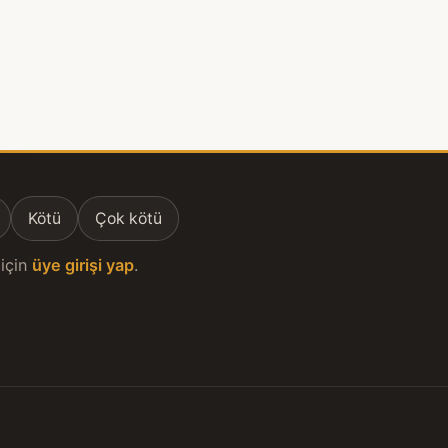
Kötü
Çok kötü
için
üye girişi yap
.