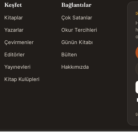
Keşfet
Bağlantılar
Kitaplar
Çok Satanlar
H
Yazarlar
Okur Tercihleri
h
o
Çevirmenler
Günün Kitabı
Editörler
Bülten
s
Yayınevleri
Hakkımızda
Kitap Kulüpleri
