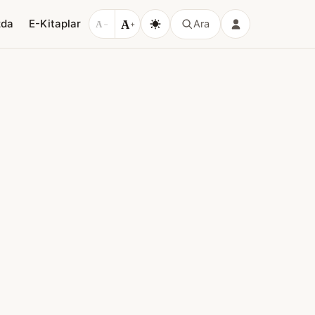
A
zda
E-Kitaplar
Ara
A
−
+