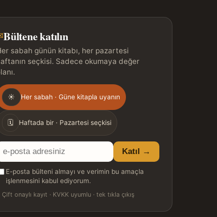
Bültene katılın
✉
er sabah günün kitabı, her pazartesi
aftanın seçkisi. Sadece okumaya değer
lanı.
Gönderim
☀
Her sabah · Güne kitapla uyanın
ıklığı
🗓
Haftada bir · Pazartesi seçkisi
E-
Katıl →
posta
E-posta bülteni almayı ve verimin bu amaçla
adresiniz
işlenmesini kabul ediyorum.

Çift onaylı kayıt · KVKK uyumlu · tek tıkla çıkış