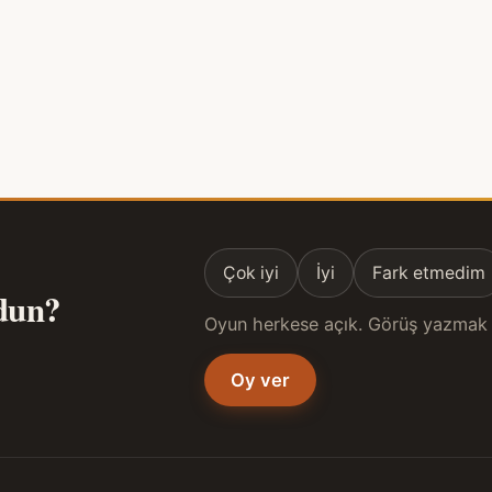
Çok iyi
İyi
Fark etmedim
ldun?
Oyun herkese açık. Görüş yazmak 
Oy ver