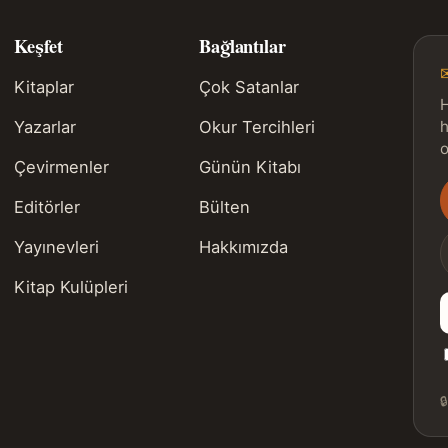
Keşfet
Bağlantılar
Kitaplar
Çok Satanlar
H
Yazarlar
Okur Tercihleri
h
o
Çevirmenler
Günün Kitabı
Editörler
Bülten
s
Yayınevleri
Hakkımızda
Kitap Kulüpleri
