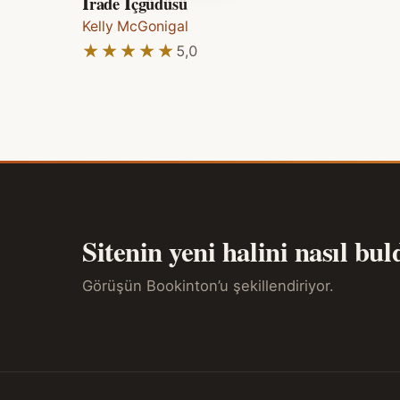
İrade İçgüdüsü
Kelly McGonigal
★★★★★
★★★★★
5,0
Sitenin yeni halini nasıl bu
Görüşün Bookinton’u şekillendiriyor.