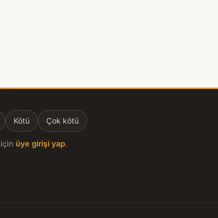
Kötü
Çok kötü
için
üye girişi yap
.