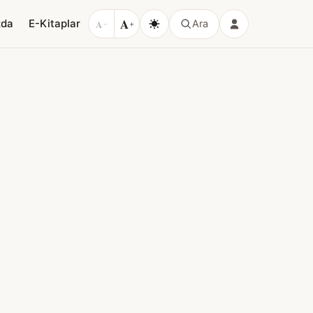
A
zda
E-Kitaplar
A
Ara
−
+