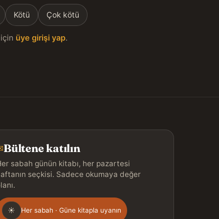
Kötü
Çok kötü
için
üye girişi yap
.
Bültene katılın
✉
er sabah günün kitabı, her pazartesi
aftanın seçkisi. Sadece okumaya değer
lanı.
Gönderim
☀
Her sabah · Güne kitapla uyanın
ıklığı