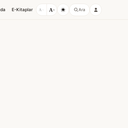
A
zda
E-Kitaplar
Ara
A
−
+