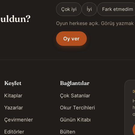
Çok iyi
İyi
Fark etmedim
 buldun?
Oyun herkese açık. Görüş yazmak 
Oy ver
Keşfet
Bağlantılar
Kitaplar
Çok Satanlar
H
Yazarlar
Okur Tercihleri
h
o
Çevirmenler
Günün Kitabı
Editörler
Bülten
s