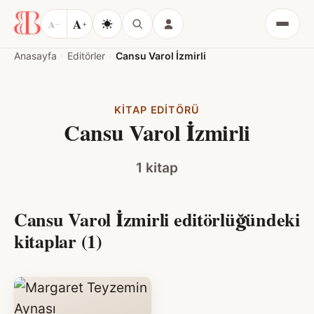
A
A
−
+
Menü
Anasayfa
Editörler
Cansu Varol İzmirli
KITAP EDITÖRÜ
Cansu Varol İzmirli
1 kitap
Cansu Varol İzmirli editörlüğündeki
kitaplar (1)