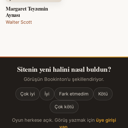
Margaret Teyzemin
Aynası
Walter Scott
Sitenin yeni halini nasıl buldun?
Görüşün Bookinton’u şekillendiriyor.
Çok iyi
İyi
Fark etmedim
Kötü
Çok kötü
Oyun herkese açık. Görüş yazmak için
üye girişi
yap
.