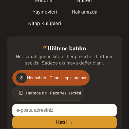
Editörler
Bülten
Yayınevleri
Hakkımızda
Kitap Kulüpleri
Bültene katılın
✉
Her sabah günün kitabı, her pazartesi haftanın
seçkisi. Sadece okumaya değer olanı.
Gönderim
☀
Her sabah · Güne kitapla uyanın
sıklığı
🗓
Haftada bir · Pazartesi seçkisi
E-
posta
Katıl →
adresiniz