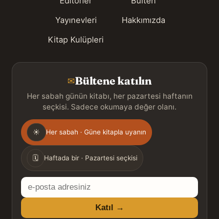
Editörler
Bülten
Yayınevleri
Hakkımızda
Kitap Kulüpleri
Bültene katılın
✉
Her sabah günün kitabı, her pazartesi haftanın
seçkisi. Sadece okumaya değer olanı.
Gönderim
☀
Her sabah · Güne kitapla uyanın
sıklığı
🗓
Haftada bir · Pazartesi seçkisi
E-
posta
Katıl →
adresiniz