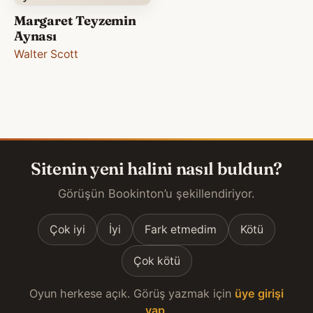
Margaret Teyzemin
Aynası
Walter Scott
Sitenin yeni halini nasıl buldun?
Görüşün Bookinton’u şekillendiriyor.
Çok iyi
İyi
Fark etmedim
Kötü
Çok kötü
Oyun herkese açık. Görüş yazmak için
üye girişi
yap
.