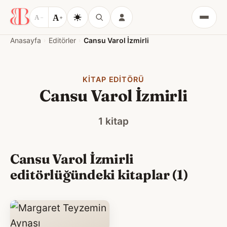
A
A
−
+
Menü
Anasayfa
Editörler
Cansu Varol İzmirli
KITAP EDITÖRÜ
Cansu Varol İzmirli
1 kitap
Cansu Varol İzmirli
editörlüğündeki kitaplar (1)