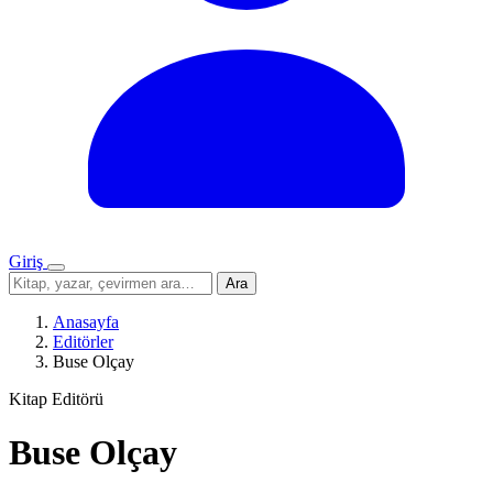
Giriş
Menü
Sitede
Ara
ara
Anasayfa
Editörler
Buse Olçay
Kitap Editörü
Buse Olçay