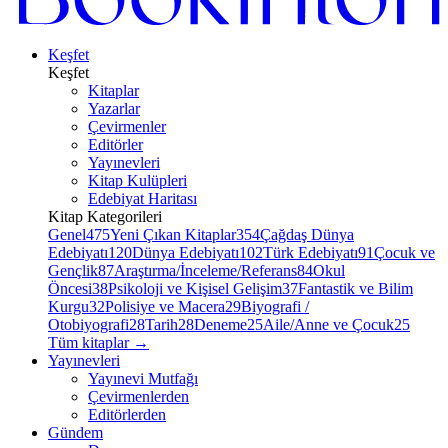
Keşfet
Keşfet
Kitaplar
Yazarlar
Çevirmenler
Editörler
Yayınevleri
Kitap Kulüpleri
Edebiyat Haritası
Kitap Kategorileri
Genel
475
Yeni Çıkan Kitaplar
354
Çağdaş Dünya
Edebiyatı
120
Dünya Edebiyatı
102
Türk Edebiyatı
91
Çocuk ve
Gençlik
87
Araştırma/İnceleme/Referans
84
Okul
Öncesi
38
Psikoloji ve Kişisel Gelişim
37
Fantastik ve Bilim
Kurgu
32
Polisiye ve Macera
29
Biyografi /
Otobiyografi
28
Tarih
28
Deneme
25
Aile/Anne ve Çocuk
25
Tüm kitaplar
→
Yayınevleri
Yayınevi Mutfağı
Çevirmenlerden
Editörlerden
Gündem