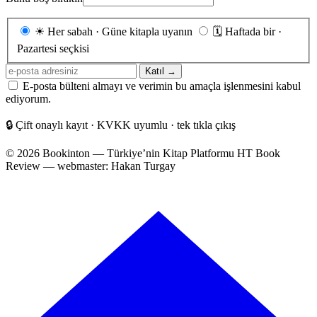
Gönderim
☀
Her sabah · Güne kitapla uyanın
🗓
Haftada bir ·
sıklığı
Pazartesi seçkisi
E-
Katıl →
posta
E-posta bülteni almayı ve verimin bu amaçla işlenmesini kabul
adresiniz
ediyorum.
🔒
Çift onaylı kayıt · KVKK uyumlu · tek tıkla çıkış
© 2026 Bookinton — Türkiye’nin Kitap Platformu
HT Book
Review — webmaster: Hakan Turgay