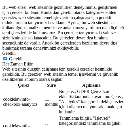
Bu web sitesi, web sitesinde gezinirken deneyiminizi geliştirmek
için çerezler kullanır. Bunlardan gerekli olarak kategorize edilen
çerezler, web sitesinin temel işlevlerinin çalışması için gerekli
olduklarından tarayıcınızda saklanır. Ayrıca, bu web sitesini nasıl
kullandığınızı analiz etmemize ve anlamamıza yardımcı olan üçüncü
taraf çerezleri de kullanıyoruz. Bu çerezler tarayıcınızda yalnızca
sizin izninizle saklanacaktır. Bu çerezleri devre dışı bırakma
seçeneğiniz de vardır. Ancak bu çerezlerden bazılarını devre dışı
bırakmak tarama deneyiminizi etkileyebilir.
Gerekli
Gerekli
Her Zaman Etkin
Web sitesinin düzgün çalışması için gerekli çerezler kesinlikle
gereklidir. Bu çerezler, web sitesinin temel işlevlerini ve güvenlik
özelliklerini anonim olarak sağlar.
Çerez
Süre
Açıklama
Bu çerez, GDPR Çerez İzni
eklentisi tarafından ayarlanır. Çerez,
cookielawinfo-
11
"Analytics" kategorisindeki çerezler
checkbox-analytics
months
için kullanıcı onayını saklamak için
kullanılır.
Tanımlama bilgisi, "İşlevsel"
kategorisindeki tanımlama bilgileri
cookielawinfo-
11