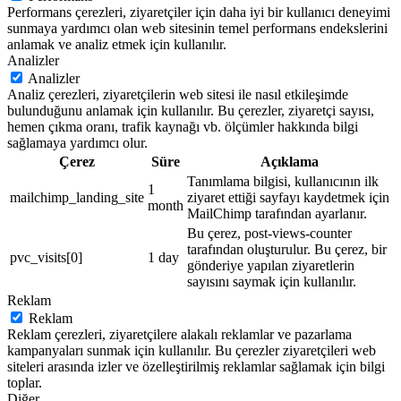
Performans çerezleri, ziyaretçiler için daha iyi bir kullanıcı deneyimi
sunmaya yardımcı olan web sitesinin temel performans endekslerini
anlamak ve analiz etmek için kullanılır.
Analizler
Analizler
Analiz çerezleri, ziyaretçilerin web sitesi ile nasıl etkileşimde
bulunduğunu anlamak için kullanılır. Bu çerezler, ziyaretçi sayısı,
hemen çıkma oranı, trafik kaynağı vb. ölçümler hakkında bilgi
sağlamaya yardımcı olur.
Çerez
Süre
Açıklama
Tanımlama bilgisi, kullanıcının ilk
1
mailchimp_landing_site
ziyaret ettiği sayfayı kaydetmek için
month
MailChimp tarafından ayarlanır.
Bu çerez, post-views-counter
tarafından oluşturulur. Bu çerez, bir
pvc_visits[0]
1 day
gönderiye yapılan ziyaretlerin
sayısını saymak için kullanılır.
Reklam
Reklam
Reklam çerezleri, ziyaretçilere alakalı reklamlar ve pazarlama
kampanyaları sunmak için kullanılır. Bu çerezler ziyaretçileri web
siteleri arasında izler ve özelleştirilmiş reklamlar sağlamak için bilgi
toplar.
Diğer