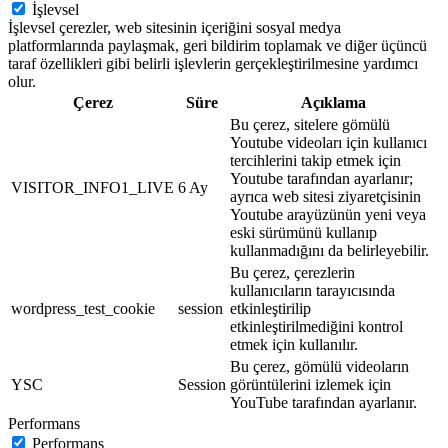
İşlevsel
İşlevsel çerezler, web sitesinin içeriğini sosyal medya
platformlarında paylaşmak, geri bildirim toplamak ve diğer üçüncü
taraf özellikleri gibi belirli işlevlerin gerçekleştirilmesine yardımcı
olur.
Çerez
Süre
Açıklama
Bu çerez, sitelere gömülü
Youtube videoları için kullanıcı
tercihlerini takip etmek için
Youtube tarafından ayarlanır;
VISITOR_INFO1_LIVE
6 Ay
ayrıca web sitesi ziyaretçisinin
Youtube arayüzünün yeni veya
eski sürümünü kullanıp
kullanmadığını da belirleyebilir.
Bu çerez, çerezlerin
kullanıcıların tarayıcısında
wordpress_test_cookie
session
etkinleştirilip
etkinleştirilmediğini kontrol
etmek için kullanılır.
Bu çerez, gömülü videoların
YSC
Session
görüntülerini izlemek için
YouTube tarafından ayarlanır.
Performans
Performans