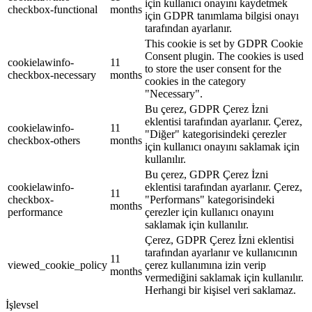
için kullanıcı onayını kaydetmek
checkbox-functional
months
için GDPR tanımlama bilgisi onayı
tarafından ayarlanır.
This cookie is set by GDPR Cookie
Consent plugin. The cookies is used
cookielawinfo-
11
to store the user consent for the
checkbox-necessary
months
cookies in the category
"Necessary".
Bu çerez, GDPR Çerez İzni
eklentisi tarafından ayarlanır. Çerez,
cookielawinfo-
11
"Diğer" kategorisindeki çerezler
checkbox-others
months
için kullanıcı onayını saklamak için
kullanılır.
Bu çerez, GDPR Çerez İzni
cookielawinfo-
eklentisi tarafından ayarlanır. Çerez,
11
checkbox-
"Performans" kategorisindeki
months
performance
çerezler için kullanıcı onayını
saklamak için kullanılır.
Çerez, GDPR Çerez İzni eklentisi
tarafından ayarlanır ve kullanıcının
11
viewed_cookie_policy
çerez kullanımına izin verip
months
vermediğini saklamak için kullanılır.
Herhangi bir kişisel veri saklamaz.
İşlevsel