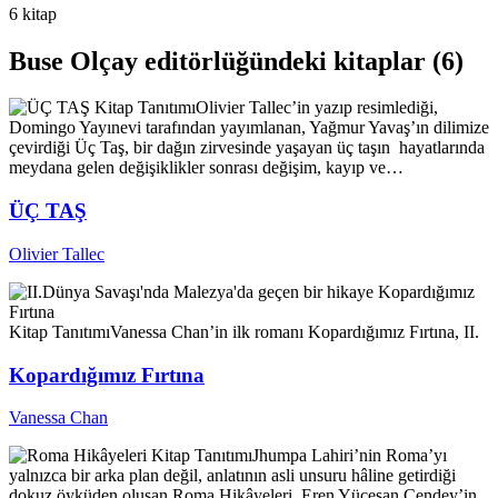
6 kitap
Buse Olçay editörlüğündeki kitaplar (6)
Kitap Tanıtımı
Olivier Tallec’in yazıp resimlediği,
Domingo Yayınevi tarafından yayımlanan, Yağmur Yavaş’ın dilimize
çevirdiği Üç Taş, bir dağın zirvesinde yaşayan üç taşın hayatlarında
meydana gelen değişiklikler sonrası değişim, kayıp ve…
ÜÇ TAŞ
Olivier Tallec
Kitap Tanıtımı
Vanessa Chan’in ilk romanı Kopardığımız Fırtına, II.
Kopardığımız Fırtına
Vanessa Chan
Kitap Tanıtımı
Jhumpa Lahiri’nin Roma’yı
yalnızca bir arka plan değil, anlatının asli unsuru hâline getirdiği
dokuz öyküden oluşan Roma Hikâyeleri, Eren Yücesan Cendey’in