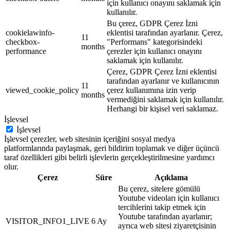
için kullanıcı onayını saklamak için
kullanılır.
Bu çerez, GDPR Çerez İzni
cookielawinfo-
eklentisi tarafından ayarlanır. Çerez,
11
checkbox-
"Performans" kategorisindeki
months
performance
çerezler için kullanıcı onayını
saklamak için kullanılır.
Çerez, GDPR Çerez İzni eklentisi
tarafından ayarlanır ve kullanıcının
11
viewed_cookie_policy
çerez kullanımına izin verip
months
vermediğini saklamak için kullanılır.
Herhangi bir kişisel veri saklamaz.
İşlevsel
İşlevsel
İşlevsel çerezler, web sitesinin içeriğini sosyal medya
platformlarında paylaşmak, geri bildirim toplamak ve diğer üçüncü
taraf özellikleri gibi belirli işlevlerin gerçekleştirilmesine yardımcı
olur.
Çerez
Süre
Açıklama
Bu çerez, sitelere gömülü
Youtube videoları için kullanıcı
tercihlerini takip etmek için
Youtube tarafından ayarlanır;
VISITOR_INFO1_LIVE
6 Ay
ayrıca web sitesi ziyaretçisinin