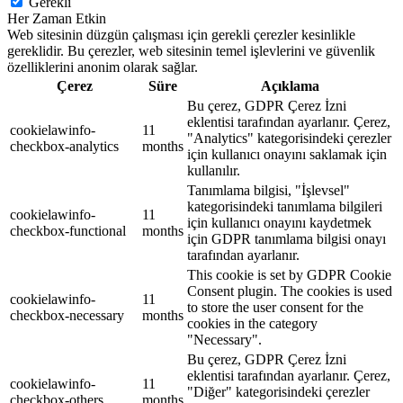
Gerekli
Her Zaman Etkin
Web sitesinin düzgün çalışması için gerekli çerezler kesinlikle
gereklidir. Bu çerezler, web sitesinin temel işlevlerini ve güvenlik
özelliklerini anonim olarak sağlar.
Çerez
Süre
Açıklama
Bu çerez, GDPR Çerez İzni
eklentisi tarafından ayarlanır. Çerez,
cookielawinfo-
11
"Analytics" kategorisindeki çerezler
checkbox-analytics
months
için kullanıcı onayını saklamak için
kullanılır.
Tanımlama bilgisi, "İşlevsel"
kategorisindeki tanımlama bilgileri
cookielawinfo-
11
için kullanıcı onayını kaydetmek
checkbox-functional
months
için GDPR tanımlama bilgisi onayı
tarafından ayarlanır.
This cookie is set by GDPR Cookie
Consent plugin. The cookies is used
cookielawinfo-
11
to store the user consent for the
checkbox-necessary
months
cookies in the category
"Necessary".
Bu çerez, GDPR Çerez İzni
eklentisi tarafından ayarlanır. Çerez,
cookielawinfo-
11
"Diğer" kategorisindeki çerezler
checkbox-others
months