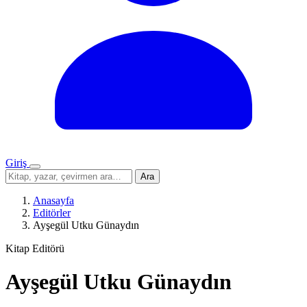
Giriş
Menü
Sitede
Ara
ara
Anasayfa
Editörler
Ayşegül Utku Günaydın
Kitap Editörü
Ayşegül Utku Günaydın