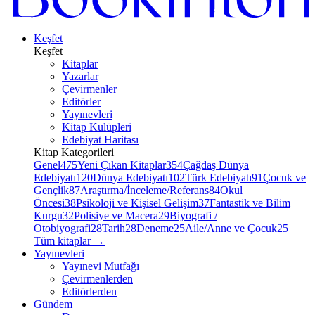
Keşfet
Keşfet
Kitaplar
Yazarlar
Çevirmenler
Editörler
Yayınevleri
Kitap Kulüpleri
Edebiyat Haritası
Kitap Kategorileri
Genel
475
Yeni Çıkan Kitaplar
354
Çağdaş Dünya
Edebiyatı
120
Dünya Edebiyatı
102
Türk Edebiyatı
91
Çocuk ve
Gençlik
87
Araştırma/İnceleme/Referans
84
Okul
Öncesi
38
Psikoloji ve Kişisel Gelişim
37
Fantastik ve Bilim
Kurgu
32
Polisiye ve Macera
29
Biyografi /
Otobiyografi
28
Tarih
28
Deneme
25
Aile/Anne ve Çocuk
25
Tüm kitaplar
→
Yayınevleri
Yayınevi Mutfağı
Çevirmenlerden
Editörlerden
Gündem