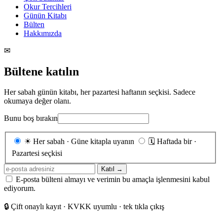
Okur Tercihleri
Günün Kitabı
Bülten
Hakkımızda
✉
Bültene katılın
Her sabah günün kitabı, her pazartesi haftanın seçkisi. Sadece
okumaya değer olanı.
Bunu boş bırakın
Gönderim
☀
Her sabah · Güne kitapla uyanın
🗓
Haftada bir ·
sıklığı
Pazartesi seçkisi
E-
Katıl →
posta
E-posta bülteni almayı ve verimin bu amaçla işlenmesini kabul
adresiniz
ediyorum.
🔒
Çift onaylı kayıt · KVKK uyumlu · tek tıkla çıkış