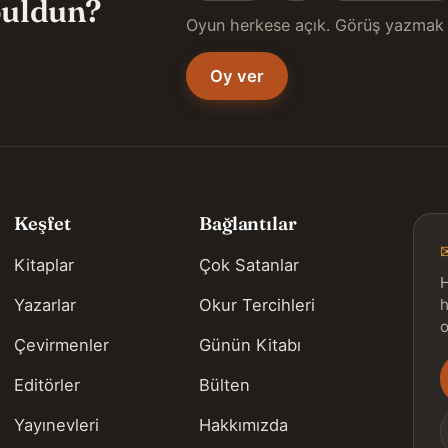
 buldun?
Oyun herkese açık. Görüş yazmak 
Oy ver
Keşfet
Bağlantılar
Kitaplar
Çok Satanlar
H
Yazarlar
Okur Tercihleri
h
o
Çevirmenler
Günün Kitabı
Editörler
Bülten
s
Yayınevleri
Hakkımızda