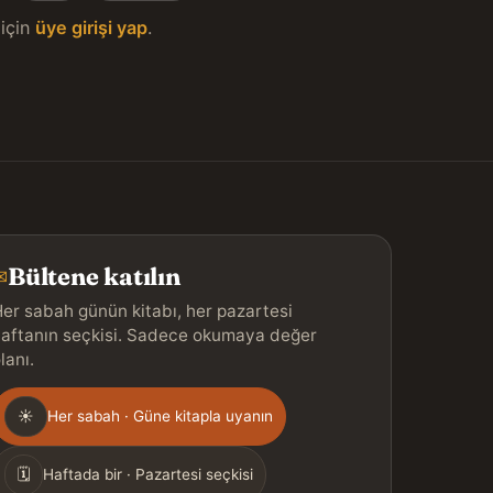
için
üye girişi yap
.
Bültene katılın
✉
er sabah günün kitabı, her pazartesi
aftanın seçkisi. Sadece okumaya değer
lanı.
Gönderim
☀
Her sabah · Güne kitapla uyanın
ıklığı
🗓
Haftada bir · Pazartesi seçkisi