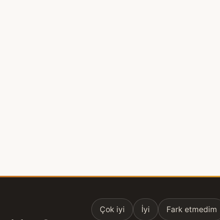
Çok iyi
İyi
Fark etmedim