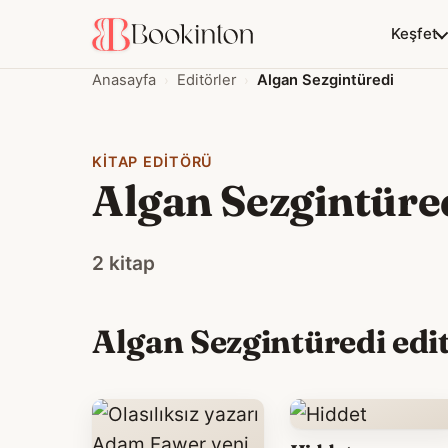
Keşfet
Anasayfa
Editörler
Algan Sezgintüredi
KITAP EDITÖRÜ
Algan Sezgintüre
2 kitap
Algan Sezgintüredi edi