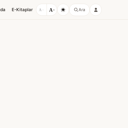
A
zda
E-Kitaplar
Ara
A
−
+