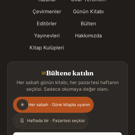
Çevirmenler
Günün Kitabı
Editörler
Bülten
Yayınevleri
Hakkımızda
Kitap Kulüpleri
Bültene katılın
✉
Her sabah günün kitabı, her pazartesi haftanın
seçkisi. Sadece okumaya değer olanı.
Gönderim
☀
Her sabah · Güne kitapla uyanın
sıklığı
🗓
Haftada bir · Pazartesi seçkisi