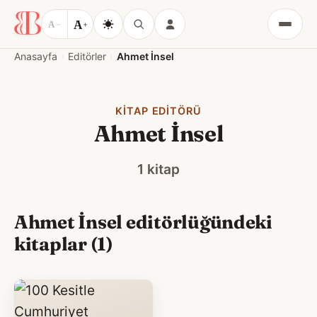
A
A
−
+
Menü
Anasayfa
Editörler
Ahmet İnsel
KITAP EDITÖRÜ
Ahmet İnsel
1 kitap
Ahmet İnsel editörlüğündeki
kitaplar (1)