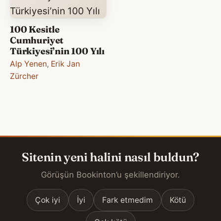
100 Kesitle
Cumhuriyet
Türkiyesi’nin 100 Yılı
Alp Yenen
,
Erik Jan
Zürcher
Sitenin yeni halini nasıl buldun?
Görüşün Bookinton’u şekillendiriyor.
Çok iyi
İyi
Fark etmedim
Kötü