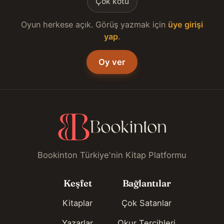
Çok kötü
Oyun herkese açık. Görüş yazmak için
üye girişi
yap
.
Oy ver
Bookinton Türkiye'nin Kitap Platformu
Keşfet
Bağlantılar
Kitaplar
Çok Satanlar
Yazarlar
Okur Tercihleri